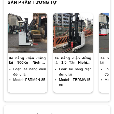
SẢN PHẨM TƯƠNG TỰ
Xe nâng điện đứng
Xe nâng điện đứng
Xe nân
lái 900Kg Nichiyu
lái 1.5 Tấn Nichiyu
lái 90
FBRM9N-85 chiều
FBRMW15-80 chiều
FBRM9
Loại: Xe nâng điện
Loại: Xe nâng điện
Loại:
cao nâng 4m
cao nâng 6m triple
cao nâ
đứng lái
đứng lái
đứng 
Model: FBRM9N-85
Model: FBRMW15-
Mode
80