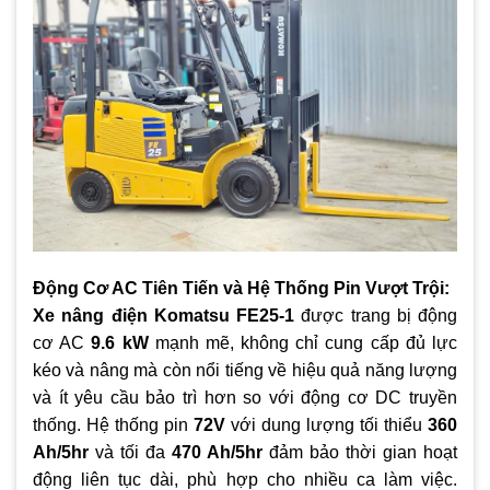
Động Cơ AC Tiên Tiến và Hệ Thống Pin Vượt Trội:
Xe nâng điện Komatsu FE25-1
được trang bị động
cơ AC
9.6 kW
mạnh mẽ, không chỉ cung cấp đủ lực
kéo và nâng mà còn nổi tiếng về hiệu quả năng lượng
và ít yêu cầu bảo trì hơn so với động cơ DC truyền
thống. Hệ thống pin
72V
với dung lượng tối thiểu
360
Ah/5hr
và tối đa
470 Ah/5hr
đảm bảo thời gian hoạt
động liên tục dài, phù hợp cho nhiều ca làm việc.