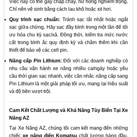
Việc này có thể gây chập cháy, hư hỏng nghiêm trọng.
Chỉ nên vệ sinh bằng cách lau khô hoặc xịt hơi.
Quy trình sạc chuẩn:
Tránh sạc lắt nhắt hoặc ngắt
sạc giữa chừng. Hãy sạc đầy bình trong một lần để tối
ưu hóa chu kỳ sạc/xả. Đồng thời, kiểm tra mức nước
cất trong bình ắc quy định kỳ và châm thêm khi cần
thiết để bảo vệ các cell pin.
Nâng cấp Pin Lithium:
Đối với các doanh nghiệp có
nhu cầu vận hành xe nâng nhiều ca/ngày hoặc yêu
cầu thời gian sạc nhanh, việc cân nhắc nâng cấp sang
Pin Lithium là một giải pháp tối ưu, mang lại hiệu suất
và độ bền vượt trội.
Cam Kết Chất Lượng và Khả Năng Tùy Biến Tại Xe
Nâng AZ
Tại Xe Nâng AZ, chúng tôi cam kết mang đến những
chiếc
xe nâng điện Komatsu
chất lượng hàng đầu.