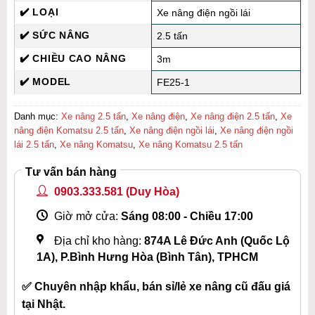
✔️ LOẠI
Xe nâng điện ngồi lái
✔️ SỨC NÂNG
2.5 tấn
✔️ CHIỀU CAO NÂNG
3m
✔️ MODEL
FE25-1
Danh mục:
Xe nâng 2.5 tấn
,
Xe nâng điện
,
Xe nâng điện 2.5 tấn
,
Xe
nâng điện Komatsu 2.5 tấn
,
Xe nâng điện ngồi lái
,
Xe nâng điện ngồi
lái 2.5 tấn
,
Xe nâng Komatsu
,
Xe nâng Komatsu 2.5 tấn
Tư vấn bán hàng
0903.333.581
(Duy Hòa)
Giờ mở cửa:
Sáng 08:00 - Chiều 17:00
Địa chỉ kho hàng:
874A Lê Đức Anh (Quốc Lộ
1A), P.Bình Hưng Hòa (Bình Tân), TPHCM
✅ Chuyên nhập khẩu, bán sỉ/lẻ xe nâng cũ đấu giá
tại Nhật.