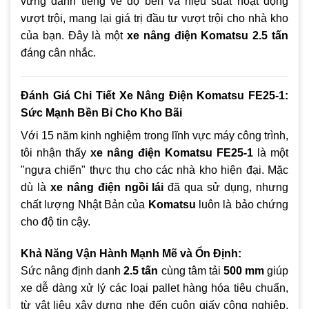
vững danh tiếng về độ bền và hiệu suất hoạt động
vượt trội, mang lại giá trị đầu tư vượt trội cho nhà kho
của bạn. Đây là một
xe nâng điện Komatsu 2.5 tấn
đáng cân nhắc.
Đánh Giá Chi Tiết Xe Nâng Điện Komatsu FE25-1:
Sức Mạnh Bền Bỉ Cho Kho Bãi
Với 15 năm kinh nghiệm trong lĩnh vực máy công trình,
tôi nhận thấy
xe nâng điện Komatsu FE25-1
là một
"ngựa chiến" thực thụ cho các nhà kho hiện đại. Mặc
dù là
xe nâng điện ngồi lái
đã qua sử dụng, nhưng
chất lượng Nhật Bản của
Komatsu
luôn là bảo chứng
cho độ tin cậy.
Khả Năng Vận Hành Mạnh Mẽ và Ổn Định:
Sức nâng định danh
2.5 tấn
cùng tâm tải
500 mm
giúp
xe dễ dàng xử lý các loại pallet hàng hóa tiêu chuẩn,
từ vật liệu xây dựng nhẹ đến cuộn giấy công nghiệp.