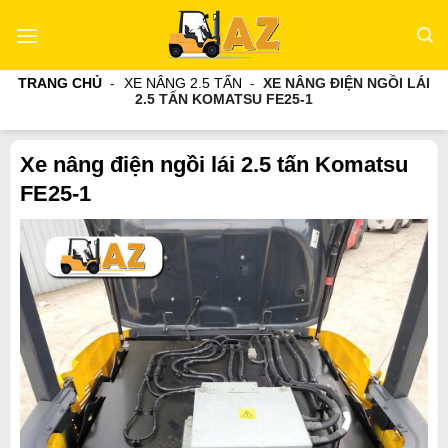
Bỏ
qua
nội
TRANG CHỦ
-
XE NÂNG 2.5 TẤN
-
XE NÂNG ĐIỆN NGỒI LÁI
dung
2.5 TẤN KOMATSU FE25-1
Xe nâng điện ngồi lái 2.5 tấn Komatsu
FE25-1