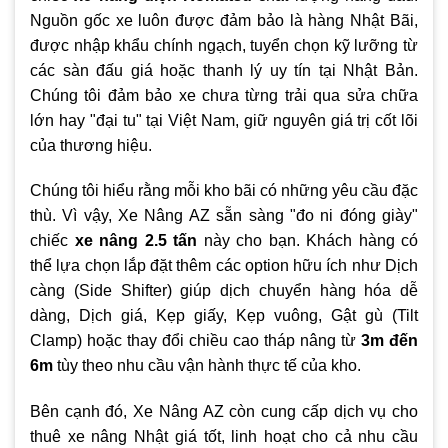
Nguồn gốc xe luôn được đảm bảo là hàng Nhật Bãi,
được nhập khẩu chính ngạch, tuyển chọn kỹ lưỡng từ
các sàn đấu giá hoặc thanh lý uy tín tại Nhật Bản.
Chúng tôi đảm bảo xe chưa từng trải qua sửa chữa
lớn hay "đại tu" tại Việt Nam, giữ nguyên giá trị cốt lõi
của thương hiệu.
Chúng tôi hiểu rằng mỗi kho bãi có những yêu cầu đặc
thù. Vì vậy, Xe Nâng AZ sẵn sàng "đo ni đóng giày"
chiếc
xe nâng 2.5 tấn
này cho bạn. Khách hàng có
thể lựa chọn lắp đặt thêm các option hữu ích như Dịch
càng (Side Shifter) giúp dịch chuyển hàng hóa dễ
dàng, Dịch giá, Kẹp giấy, Kẹp vuông, Gật gù (Tilt
Clamp) hoặc thay đổi chiều cao tháp nâng từ
3m đến
6m
tùy theo nhu cầu vận hành thực tế của kho.
Bên cạnh đó, Xe Nâng AZ còn cung cấp dịch vụ cho
thuê xe nâng Nhật giá tốt, linh hoạt cho cả nhu cầu