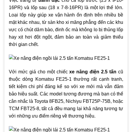
Việc trang bị
bánh đặc
cho cả lốp trước (23 x 9-10-
16PR) và lốp sau (18 x 7-8-16PR) là một lợi thế lớn.
Loại lốp này giúp xe vận hành ổn định trên nhiều bề
mặt khác nhau, từ sàn kho xi măng phẳng đến các khu
vực có chút dăm bào, đinh ốc mà không lo bị thủng lốp
hay xịt hơi đột ngột, đảm bảo an toàn và giảm thiểu
thời gian chết.
Với mức giá cho một chiếc
xe nâng điện 2.5 tấn
cũ
thuộc dòng Komatsu FE25-1 thường rất cạnh tranh,
tiết kiệm chi phí đáng kể so với xe mới mà vẫn đảm
bảo hiệu suất. Các model tương đương mà bạn có thể
cân nhắc là Toyota 8FB25, Nichiyu FBT25P-75B, hoặc
TCM FBT25-8, tất cả đều mang lại khả năng tương tự
với những ưu điểm riêng về thương hiệu.