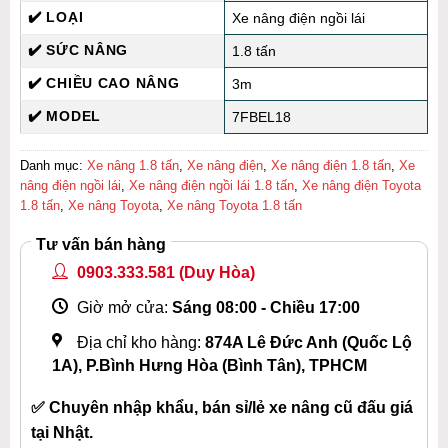
✔️ LOẠI
Xe nâng điện ngồi lái
✔️ SỨC NÂNG
1.8 tấn
✔️ CHIỀU CAO NÂNG
3m
✔️ MODEL
7FBEL18
Danh mục:
Xe nâng 1.8 tấn
,
Xe nâng điện
,
Xe nâng điện 1.8 tấn
,
Xe
nâng điện ngồi lái
,
Xe nâng điện ngồi lái 1.8 tấn
,
Xe nâng điện Toyota
1.8 tấn
,
Xe nâng Toyota
,
Xe nâng Toyota 1.8 tấn
Tư vấn bán hàng
0903.333.581
(Duy Hòa)
Giờ mở cửa:
Sáng 08:00 - Chiều 17:00
Địa chỉ kho hàng:
874A Lê Đức Anh (Quốc Lộ
1A), P.Bình Hưng Hòa (Bình Tân), TPHCM
✅ Chuyên nhập khẩu, bán sỉ/lẻ xe nâng cũ đấu giá
tại Nhật.