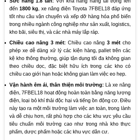
Sức nâng 1.8 tấn:
Với khả năng nâng tải trọng lên
đến
1800 kg
, xe nâng điện Toyota 7FBEL18 đáp ứng
tốt nhu cầu vận chuyển và xếp dỡ hàng hóa phổ biến
trong nhiều ngành công nghiệp như sản xuất, logistics,
kho bãi, siêu thị, và các nhà máy lắp ráp.
Chiều cao nâng 3 mét:
Chiều cao nâng
3 mét
cho
phép xe dễ dàng xử lý các kiện hàng, pallet trên các
kệ kho thông thường, giúp tận dụng tối đa không gian
theo chiều dọc, đặc biệt hữu ích trong các kho có
chiều cao giới hạn hoặc không gian làm việc eo hẹp.
Vận hành êm ái, thân thiện môi trường:
Là xe nâng
điện, 7FBEL18 hoạt động hoàn toàn bằng năng lượng
điện, loại bỏ khí thải độc hại và tiếng ồn động cơ. Điều
này tạo ra một môi trường làm việc an toàn, trong lành
và dễ chịu hơn, rất phù hợp cho các khu vực yêu cầu
tiêu chuẩn môi trường cao như trong nhà kho thực
phẩm, dược phẩm hoặc các khu vực dân cư.