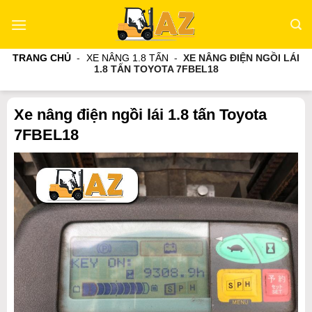
Bỏ
qua
nội
TRANG CHỦ
-
XE NÂNG 1.8 TẤN
-
XE NÂNG ĐIỆN NGỒI LÁI
dung
1.8 TẤN TOYOTA 7FBEL18
Xe nâng điện ngồi lái 1.8 tấn Toyota
7FBEL18