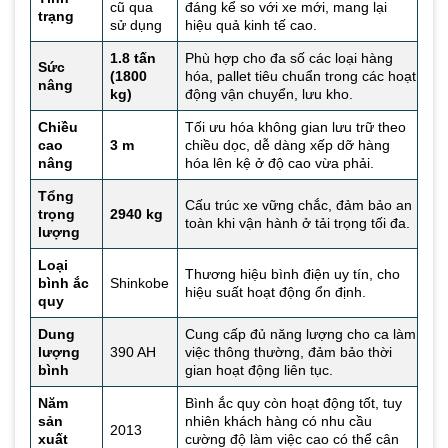
cũ qua
đáng kể so với xe mới, mang lại
trạng
sử dụng
hiệu quả kinh tế cao.
1.8 tấn
Phù hợp cho đa số các loại hàng
Sức
(1800
hóa, pallet tiêu chuẩn trong các hoạt
nâng
kg)
động vận chuyển, lưu kho.
Chiều
Tối ưu hóa không gian lưu trữ theo
cao
3 m
chiều dọc, dễ dàng xếp dỡ hàng
nâng
hóa lên kệ ở độ cao vừa phải.
Tổng
Cấu trúc xe vững chắc, đảm bảo an
trọng
2940 kg
toàn khi vận hành ở tải trọng tối đa.
lượng
Loại
Thương hiệu bình điện uy tín, cho
bình ắc
Shinkobe
hiệu suất hoạt động ổn định.
quy
Dung
Cung cấp đủ năng lượng cho ca làm
lượng
390 AH
việc thông thường, đảm bảo thời
bình
gian hoạt động liên tục.
Năm
Bình ắc quy còn hoạt động tốt, tuy
sản
nhiên khách hàng có nhu cầu
2013
xuất
cường độ làm việc cao có thể cân