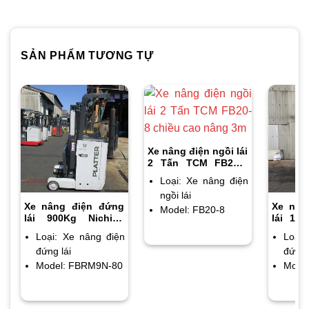
SẢN PHẨM TƯƠNG TỰ
Xe nâng điện ngồi lái
2 Tấn TCM FB20-8
chiều cao nâng 3m
Loại: Xe nâng điện
ngồi lái
Xe nâng điện đứng
Xe nân
Model: FB20-8
lái 900Kg Nichiyu
lái 1.5
FBRM9N-80 chiều
FBRM1
Loại: Xe nâng điện
Loại:
cao nâng 3m
cao nâ
đứng lái
đứng 
Model: FBRM9N-80
Mode