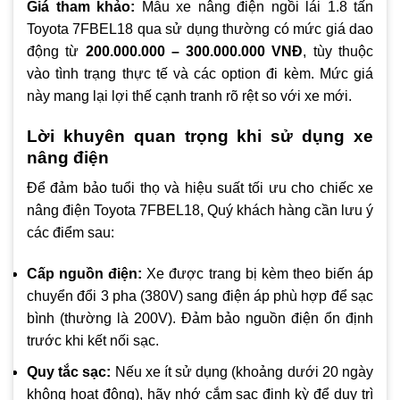
Giá tham khảo:
Mẫu xe nâng điện ngồi lái 1.8 tấn
Toyota 7FBEL18 qua sử dụng thường có mức giá dao
động từ
200.000.000 – 300.000.000 VNĐ
, tùy thuộc
vào tình trạng thực tế và các option đi kèm. Mức giá
này mang lại lợi thế cạnh tranh rõ rệt so với xe mới.
Lời khuyên quan trọng khi sử dụng xe
nâng điện
Để đảm bảo tuổi thọ và hiệu suất tối ưu cho chiếc xe
nâng điện Toyota 7FBEL18, Quý khách hàng cần lưu ý
các điểm sau:
Cấp nguồn điện:
Xe được trang bị kèm theo biến áp
chuyển đổi 3 pha (380V) sang điện áp phù hợp để sạc
bình (thường là 200V). Đảm bảo nguồn điện ổn định
trước khi kết nối sạc.
Quy tắc sạc:
Nếu xe ít sử dụng (khoảng dưới 20 ngày
không hoạt động), hãy nhớ cắm sạc định kỳ để duy trì