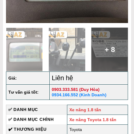
+ 8
Liên hệ
Giá:
0903.333.581 (Duy Hòa)
Tư vấn giá tốt:
0934.166.552 (Kinh Doanh)
✅ DANH MỤC
Xe nâng 1.8 tấn
✅ DANH MỤC CHÍNH
Xe nâng Toyota 1.8 tấn
✔️ THƯƠNG HIỆU
Toyota