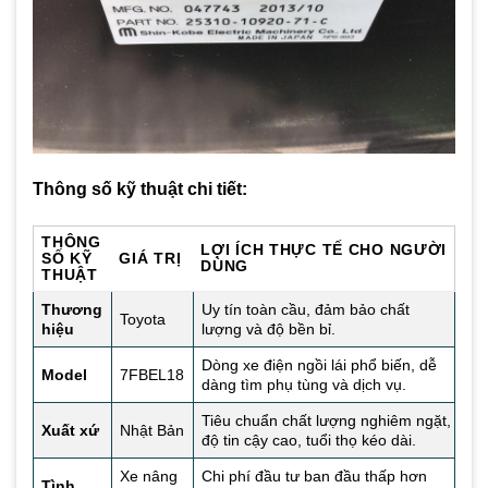
Thông số kỹ thuật chi tiết:
THÔNG
LỢI ÍCH THỰC TẾ CHO NGƯỜI
SỐ KỸ
GIÁ TRỊ
DÙNG
THUẬT
Thương
Uy tín toàn cầu, đảm bảo chất
Toyota
hiệu
lượng và độ bền bỉ.
Dòng xe điện ngồi lái phổ biến, dễ
Model
7FBEL18
dàng tìm phụ tùng và dịch vụ.
Tiêu chuẩn chất lượng nghiêm ngặt,
Xuất xứ
Nhật Bản
độ tin cậy cao, tuổi thọ kéo dài.
Xe nâng
Chi phí đầu tư ban đầu thấp hơn
Tình