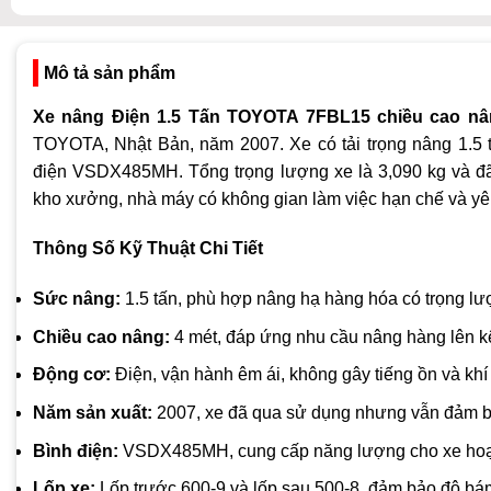
Mô tả sản phẩm
Xe nâng Điện 1.5 Tấn TOYOTA 7FBL15 chiều cao n
TOYOTA, Nhật Bản, năm 2007. Xe có tải trọng nâng 1.5 t
điện VSDX485MH. Tổng trọng lượng xe là 3,090 kg và đã 
kho xưởng, nhà máy có không gian làm việc hạn chế và yêu
Thông Số Kỹ Thuật Chi Tiết
Sức nâng:
1.5 tấn, phù hợp nâng hạ hàng hóa có trọng lượ
Chiều cao nâng:
4 mét, đáp ứng nhu cầu nâng hàng lên kệ
Động cơ:
Điện, vận hành êm ái, không gây tiếng ồn và khí 
Năm sản xuất:
2007, xe đã qua sử dụng nhưng vẫn đảm bảo
Bình điện:
VSDX485MH, cung cấp năng lượng cho xe hoạt đ
Lốp xe:
Lốp trước 600-9 và lốp sau 500-8, đảm bảo độ bá