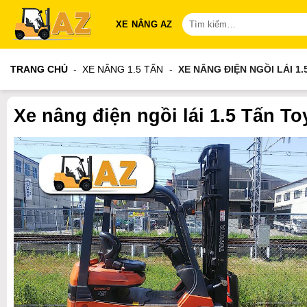
Bỏ
Tìm
XE NÂNG AZ
qua
kiếm:
nội
dung
TRANG CHỦ
-
XE NÂNG 1.5 TẤN
-
XE NÂNG ĐIỆN NGỒI LÁI 1
Xe nâng điện ngồi lái 1.5 Tấn T