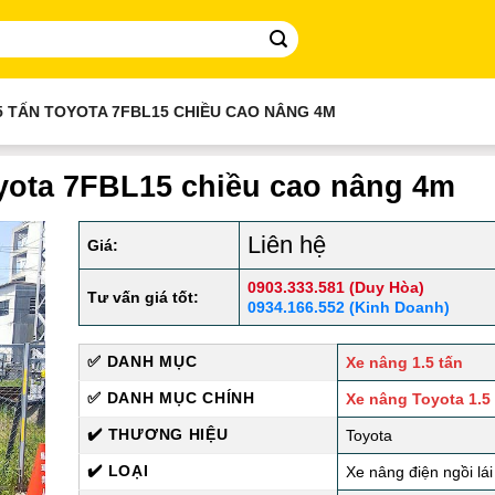
.5 TẤN TOYOTA 7FBL15 CHIỀU CAO NÂNG 4M
oyota 7FBL15 chiều cao nâng 4m
Liên hệ
Giá:
0903.333.581 (Duy Hòa)
Tư vấn giá tốt:
0934.166.552 (Kinh Doanh)
✅ DANH MỤC
Xe nâng 1.5 tấn
✅ DANH MỤC CHÍNH
Xe nâng Toyota 1.5
✔️ THƯƠNG HIỆU
Toyota
✔️ LOẠI
Xe nâng điện ngồi lái