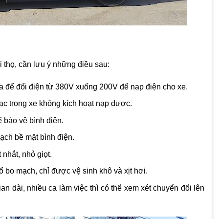
 thọ, cần lưu ý những điều sau:
a để đổi điện từ 380V xuống 200V để nạp điện cho xe.
ạc trong xe không kích hoạt nạp được.
ể bảo vệ bình điện.
sạch bề mặt bình điện.
nhắt, nhỏ giọt.
 bo mạch, chỉ được vệ sinh khô và xịt hơi.
n dài, nhiều ca làm việc thì có thể xem xét chuyển đổi lên