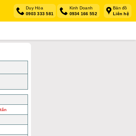
Duy Hòa
Kinh Doanh
Bản đồ
0903 333 581
0934 166 552
Liên hệ
 tấn