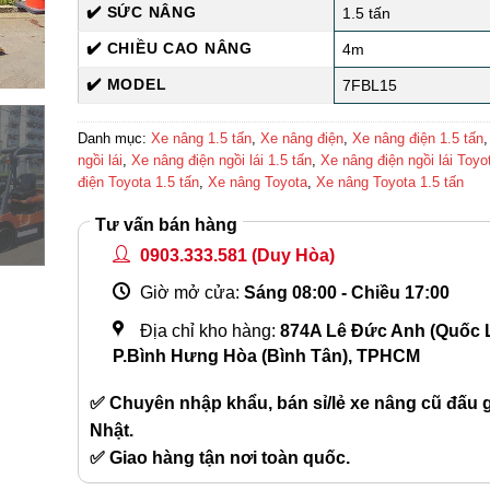
✔️ SỨC NÂNG
1.5 tấn
✔️ CHIỀU CAO NÂNG
4m
✔️ MODEL
7FBL15
Danh mục:
Xe nâng 1.5 tấn
,
Xe nâng điện
,
Xe nâng điện 1.5 tấn
ngồi lái
,
Xe nâng điện ngồi lái 1.5 tấn
,
Xe nâng điện ngồi lái Toyo
điện Toyota 1.5 tấn
,
Xe nâng Toyota
,
Xe nâng Toyota 1.5 tấn
Tư vấn bán hàng
0903.333.581
(Duy Hòa)
Giờ mở cửa:
Sáng 08:00 - Chiều 17:00
Địa chỉ kho hàng:
874A Lê Đức Anh (Quốc L
P.Bình Hưng Hòa (Bình Tân), TPHCM
✅ Chuyên nhập khẩu, bán sỉ/lẻ xe nâng cũ đấu gi
Nhật.
✅ Giao hàng tận nơi toàn quốc.