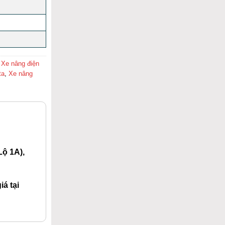
,
Xe nâng điện
ta
,
Xe nâng
ộ 1A),
á tại