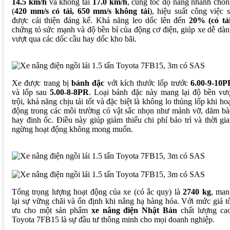
14.5 km/h
và không tải
17.0 km/h
, cùng tốc độ nâng nhanh chó
(
420 mm/s có tải, 650 mm/s không tải
), hiệu suất công việc 
được cải thiện đáng kể. Khả năng leo dốc lên đến
20% (có tải
chứng tỏ sức mạnh và độ bền bỉ của động cơ điện, giúp xe dễ dà
vượt qua các dốc cầu hay dốc kho bãi.
Xe được trang bị
bánh đặc
với kích thước lốp trước
6.00-9-10P
và lốp sau
5.00-8-8PR
. Loại bánh đặc này mang lại độ bền vượ
trội, khả năng chịu tải tốt và đặc biệt là không lo thủng lốp khi ho
động trong các môi trường có vật sắc nhọn như mảnh vỡ, dăm b
hay đinh ốc. Điều này giúp giảm thiểu chi phí bảo trì và thời gi
ngừng hoạt động không mong muốn.
Tổng trọng lượng hoạt động của xe (có ắc quy) là
2740 kg
, man
lại sự vững chãi và ổn định khi nâng hạ hàng hóa. Với mức giá t
ưu cho một sản phẩm
xe nâng điện Nhật Bản
chất lượng cao
Toyota 7FB15 là sự đầu tư thông minh cho mọi doanh nghiệp.