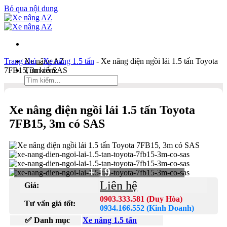
Bỏ qua nội dung
Trang chủ
Xe nâng AZ
-
Xe nâng 1.5 tấn
-
Xe nâng điện ngồi lái 1.5 tấn Toyota
7FB15, 3m có SAS
Tìm kiếm:
Duy Hòa
Xe nâng điện ngồi lái 1.5 tấn Toyota
0903 333 581
7FB15, 3m có SAS
Kinh Doanh
0934 166 552
Bản đồ
Liên hệ
+ 19
Tìm kiếm:
Liên hệ
Giá:
0903.333.581 (Duy Hòa)
Tư vấn giá tốt:
0934.166.552 (Kinh Doanh)
✅ Danh mục
Xe nâng 1.5 tấn