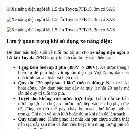
Lưu ý quan trọng khi sử dụng xe nâng điện:
Để đảm bảo hiệu suất và tuổi thọ tối ưu cho
xe nâng điện ngồi l
1.5 tấn Toyota 7FB15
, quý khách cần lưu ý các điểm sau:
Tặng kèm biến áp 3 pha (380V -> 200V):
Xe được trang b
biến áp để phù hợp với nguồn điện tại Việt Nam, đảm bả
quá trình sạc an toàn và hiệu quả.
Quy tắc "20 ngày sạc 1 lần" (nếu ít dùng):
Nếu xe ít kh
hoạt động, hãy đảm bảo sạc đầy ắc quy ít nhất 20 ngày m
lần để duy trì tuổi thọ pin.
Tuyệt đối không rửa nước trực tiếp:
Tránh rửa xe bằn
nước áp lực cao hoặc xịt nước trực tiếp vào các bộ phận đi
tử, động cơ (có thể gây cháy bo mạch, hư hỏng nghiê
trọng). Chỉ nên vệ sinh khô hoặc dùng khí nén để làm sạch.
Quy trình sạc:
Không sạc lắt nhắt khi pin chưa xuống thấ
nên sạc đầy sau mỗi ca làm việc hoặc khi dung lượng pin c