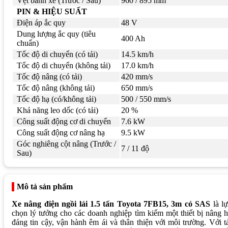
Vệt bánh xe (Trước / Sau)
960 / 895 mm
PIN & HIỆU SUẤT
Điện áp ắc quy
48 V
Dung lượng ắc quy (tiêu
400 Ah
chuẩn)
Tốc độ di chuyển (có tải)
14.5 km/h
Tốc độ di chuyển (không tải)
17.0 km/h
Tốc độ nâng (có tải)
420 mm/s
Tốc độ nâng (không tải)
650 mm/s
Tốc độ hạ (có/không tải)
500 / 550 mm/s
Khả năng leo dốc (có tải)
20 %
Công suất động cơ di chuyển
7.6 kW
Công suất động cơ nâng hạ
9.5 kW
Góc nghiêng cột nâng (Trước /
7 / 11 độ
Sau)
Mô tả sản phẩm
Xe nâng điện ngồi lái 1.5 tấn Toyota 7FB15, 3m có SAS
là l
chọn lý tưởng cho các doanh nghiệp tìm kiếm một thiết bị nâng 
đáng tin cậy, vận hành êm ái và thân thiện với môi trường. Với t