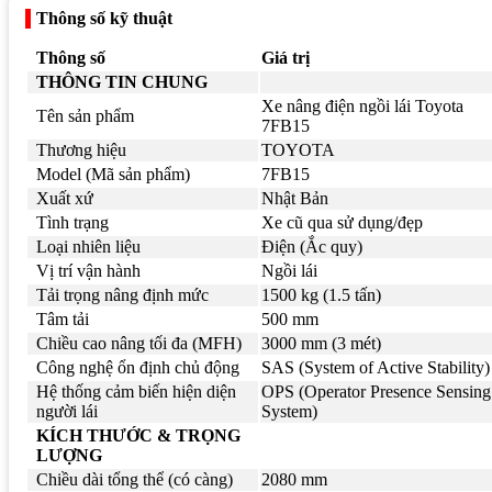
Thông số kỹ thuật
Thông số
Giá trị
THÔNG TIN CHUNG
Xe nâng điện ngồi lái Toyota
Tên sản phẩm
7FB15
Thương hiệu
TOYOTA
Model (Mã sản phẩm)
7FB15
Xuất xứ
Nhật Bản
Tình trạng
Xe cũ qua sử dụng/đẹp
Loại nhiên liệu
Điện (Ắc quy)
Vị trí vận hành
Ngồi lái
Tải trọng nâng định mức
1500 kg (1.5 tấn)
Tâm tải
500 mm
Chiều cao nâng tối đa (MFH)
3000 mm (3 mét)
Công nghệ ổn định chủ động
SAS (System of Active Stability)
Hệ thống cảm biến hiện diện
OPS (Operator Presence Sensing
người lái
System)
KÍCH THƯỚC & TRỌNG
LƯỢNG
Chiều dài tổng thể (có càng)
2080 mm