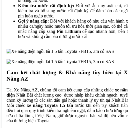
khoảng 20-30%.
Kiểm tra nước cất định kỳ:
Đối với ắc quy axit chì, c
kiểm tra và bổ sung nước cất định kỳ để đảm bảo các ngă
pin luôn ngập nước.
Gợi ý nâng cấp:
Đối với khách hàng có nhu cầu vận hành 
nhiều ca/ngày hoặc muốn tối ưu hóa thời gian sạc, có thể c
nhắc nâng cấp sang
Pin Lithium
để sạc nhanh hơn, bền b
hơn và không cần bảo dưỡng nước cất.
Cam kết chất lượng & Khả năng tùy biến tại X
Nâng AZ
Tại Xe Nâng AZ, chúng tôi cam kết cung cấp những chiếc
xe nân
điện
Nhật Bãi chất lượng cao, được nhập khẩu chính ngạch, tuy
chọn kỹ lưỡng từ các sàn đấu giá hoặc thanh lý uy tín tại Nhật Bả
Mỗi chiếc
xe nâng Toyota 1.5 tấn
trước khi đến tay khách hàn
đều trải qua quy trình kiểm tra nghiêm ngặt, đảm bảo chưa từng q
sửa chữa lớn tại Việt Nam, giữ được nguyên bản và độ bền vốn 
của thương hiệu Toyota.