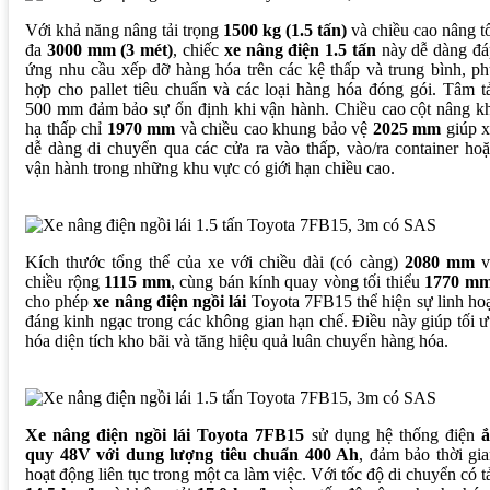
Với khả năng nâng tải trọng
1500 kg (1.5 tấn)
và chiều cao nâng t
đa
3000 mm (3 mét)
, chiếc
xe nâng điện 1.5 tấn
này dễ dàng đá
ứng nhu cầu xếp dỡ hàng hóa trên các kệ thấp và trung bình, p
hợp cho pallet tiêu chuẩn và các loại hàng hóa đóng gói. Tâm t
500 mm đảm bảo sự ổn định khi vận hành. Chiều cao cột nâng k
hạ thấp chỉ
1970 mm
và chiều cao khung bảo vệ
2025 mm
giúp x
dễ dàng di chuyển qua các cửa ra vào thấp, vào/ra container ho
vận hành trong những khu vực có giới hạn chiều cao.
Kích thước tổng thể của xe với chiều dài (có càng)
2080 mm
v
chiều rộng
1115 mm
, cùng bán kính quay vòng tối thiểu
1770 m
cho phép
xe nâng điện ngồi lái
Toyota 7FB15 thể hiện sự linh ho
đáng kinh ngạc trong các không gian hạn chế. Điều này giúp tối 
hóa diện tích kho bãi và tăng hiệu quả luân chuyển hàng hóa.
Xe nâng điện ngồi lái Toyota 7FB15
sử dụng hệ thống điện
ắ
quy 48V với dung lượng tiêu chuẩn 400 Ah
, đảm bảo thời gi
hoạt động liên tục trong một ca làm việc. Với tốc độ di chuyển có t