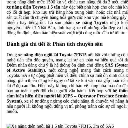
trọng nâng định mức 1500 kg và chiều cao nâng tối đa 3 mét, chi
xe nâng điện Toyota 1.5 tấn
này đặc biệt phù hợp cho các nhà k
có lối đi hẹp, kho lưu trữ hàng hóa trung bình, hoặc các nhà m
sản xuất cần di chuyển hàng hóa giữa các khu vực mà không gây
nhiễm hay tiếng ồn. Là sản phẩm
xe nâng Toyota
nhập khẩ
nguyên chiếc từ Nhật Bản, tình trạng xe cũ nhưng vẫn đẹp và ho
động ổn định, đảm bảo hiệu suất vượt trội cùng mức đầu tư tối ưu.
Đánh giá chi tiết & Phân tích chuyên sâu
Dòng
xe nâng điện ngồi lái Toyota 7FB15
nổi bật với những cô
nghệ tiên tiến độc quyền, mang lại sự an toàn và hiệu quả tối đ
Điểm nhấn đáng chú ý là hệ thống ổn định chủ động
SAS (Syste
of Active Stability)
, một công nghệ mang tính cách mạng t
Toyota. SAS tự động phát hiện và điều chỉnh sự mất ổn định của 
nâng, giảm thiểu đáng kể nguy cơ lật xe khi vào cua gấp hoặc nâ
tải ở độ cao lớn. Điều này không chỉ bảo vệ hàng hóa mà còn đ
bảo an toàn tuyệt đối cho người vận hành. Kết hợp với
hệ thốn
cảm biến hiện diện người lái (OPS – Operator Presence Sensin
System)
, xe sẽ tự động ngừng các chức năng di chuyển và nâng 
nếu người lái không ngồi đúng vị trí, phòng tránh các sự cố ngoài
muốn.