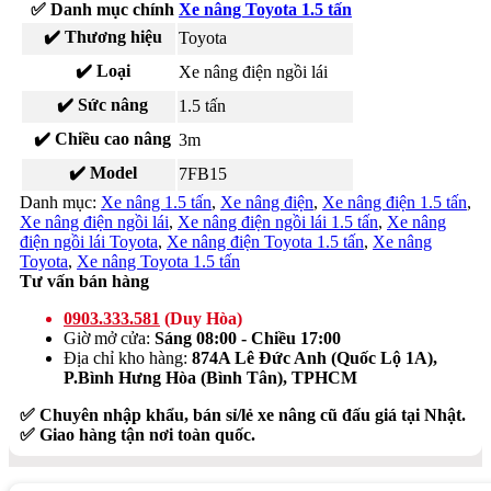
✅ Danh mục chính
Xe nâng Toyota 1.5 tấn
✔️ Thương hiệu
Toyota
✔️ Loại
Xe nâng điện ngồi lái
✔️ Sức nâng
1.5 tấn
✔️ Chiều cao nâng
3m
✔️ Model
7FB15
Danh mục:
Xe nâng 1.5 tấn
,
Xe nâng điện
,
Xe nâng điện 1.5 tấn
,
Xe nâng điện ngồi lái
,
Xe nâng điện ngồi lái 1.5 tấn
,
Xe nâng
điện ngồi lái Toyota
,
Xe nâng điện Toyota 1.5 tấn
,
Xe nâng
Toyota
,
Xe nâng Toyota 1.5 tấn
Tư vấn bán hàng
0903.333.581
(Duy Hòa)
Giờ mở cửa:
Sáng 08:00 - Chiều 17:00
Địa chỉ kho hàng:
874A Lê Đức Anh (Quốc Lộ 1A),
P.Bình Hưng Hòa (Bình Tân), TPHCM
✅ Chuyên nhập khẩu, bán sỉ/lẻ xe nâng cũ đấu giá tại Nhật.
✅ Giao hàng tận nơi toàn quốc.