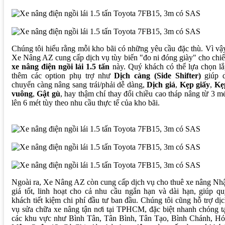
Chúng tôi hiểu rằng mỗi kho bãi có những yêu cầu đặc thù. Vì vậ
Xe Nâng AZ cung cấp dịch vụ tùy biến "đo ni đóng giày" cho chi
xe nâng điện ngồi lái 1.5 tấn
này. Quý khách có thể lựa chọn l
thêm các option phụ trợ như
Dịch càng (Side Shifter)
giúp d
chuyển càng nâng sang trái/phải dễ dàng,
Dịch giá
,
Kẹp giấy
,
Kẹ
vuông
,
Gật gù
, hay thậm chí thay đổi chiều cao tháp nâng từ 3 m
lên 6 mét tùy theo nhu cầu thực tế của kho bãi.
Ngoài ra, Xe Nâng AZ còn cung cấp dịch vụ cho thuê xe nâng Nh
giá tốt, linh hoạt cho cả nhu cầu ngắn hạn và dài hạn, giúp q
khách tiết kiệm chi phí đầu tư ban đầu. Chúng tôi cũng hỗ trợ dị
vụ sửa chữa xe nâng tận nơi tại TPHCM, đặc biệt nhanh chóng t
các khu vực như Bình Tân, Tân Bình, Tân Tạo, Bình Chánh, Hó