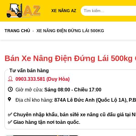
Bỏ
Tìm
XE NÂNG AZ
qua
kiếm:
nội
dung
TRANG CHỦ
-
XE NÂNG ĐIỆN ĐỨNG LÁI 500KG
Bán Xe Nâng Điện Đứng Lái 500kg
Tư vấn bán hàng
0903.333.581
(Duy Hòa)
Giờ mở cửa:
Sáng 08:00 - Chiều 17:00
Địa chỉ kho hàng:
874A Lê Đức Anh (Quốc Lộ 1A), P.
✅ Chuyên nhập khẩu, bán sỉ/lẻ xe nâng cũ đấu giá tại N
✅ Giao hàng tận nơi toàn quốc.