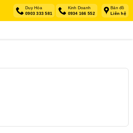
Duy Hòa
Kinh Doanh
Bản đồ
0903 333 581
0934 166 552
Liên hệ