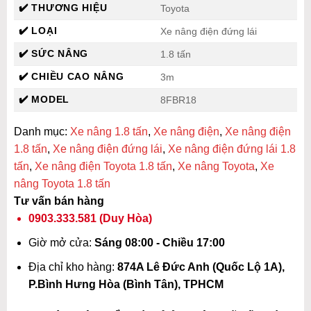
✔️ THƯƠNG HIỆU
Toyota
✔️ LOẠI
Xe nâng điện đứng lái
✔️ SỨC NÂNG
1.8 tấn
✔️ CHIỀU CAO NÂNG
3m
✔️ MODEL
8FBR18
Danh mục:
Xe nâng 1.8 tấn
,
Xe nâng điện
,
Xe nâng điện
1.8 tấn
,
Xe nâng điện đứng lái
,
Xe nâng điện đứng lái 1.8
tấn
,
Xe nâng điện Toyota 1.8 tấn
,
Xe nâng Toyota
,
Xe
nâng Toyota 1.8 tấn
Tư vấn bán hàng
0903.333.581
(Duy Hòa)
Giờ mở cửa:
Sáng 08:00 - Chiều 17:00
Địa chỉ kho hàng:
874A Lê Đức Anh (Quốc Lộ 1A),
P.Bình Hưng Hòa (Bình Tân), TPHCM