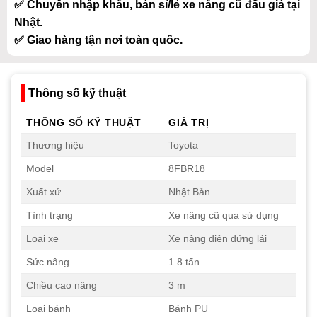
✅ Chuyên nhập khẩu, bán sỉ/lẻ xe nâng cũ đấu giá tại
Nhật.
✅ Giao hàng tận nơi toàn quốc.
Thông số kỹ thuật
THÔNG SỐ KỸ THUẬT
GIÁ TRỊ
Thương hiệu
Toyota
Model
8FBR18
Xuất xứ
Nhật Bản
Tình trạng
Xe nâng cũ qua sử dụng
Loại xe
Xe nâng điện đứng lái
Sức nâng
1.8 tấn
Chiều cao nâng
3 m
Loại bánh
Bánh PU