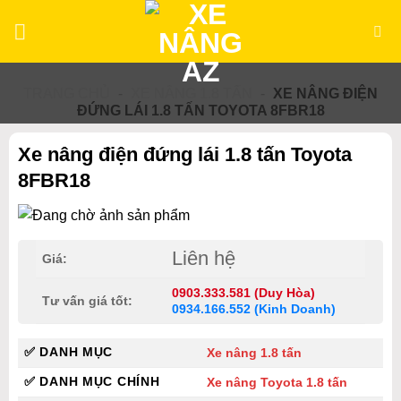
Bỏ
qua
nội
dung
TRANG CHỦ
-
XE NÂNG 1.8 TẤN
-
XE NÂNG ĐIỆN
ĐỨNG LÁI 1.8 TẤN TOYOTA 8FBR18
Xe nâng điện đứng lái 1.8 tấn Toyota
8FBR18
Liên hệ
Giá:
0903.333.581 (Duy Hòa)
Tư vấn giá tốt:
0934.166.552 (Kinh Doanh)
✅ DANH MỤC
Xe nâng 1.8 tấn
✅ DANH MỤC CHÍNH
Xe nâng Toyota 1.8 tấn