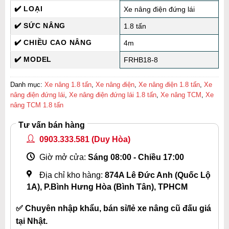
✔️ LOẠI
Xe nâng điện đứng lái
✔️ SỨC NÂNG
1.8 tấn
✔️ CHIỀU CAO NÂNG
4m
✔️ MODEL
FRHB18-8
Danh mục:
Xe nâng 1.8 tấn
,
Xe nâng điện
,
Xe nâng điện 1.8 tấn
,
Xe
nâng điện đứng lái
,
Xe nâng điện đứng lái 1.8 tấn
,
Xe nâng TCM
,
Xe
nâng TCM 1.8 tấn
Tư vấn bán hàng
0903.333.581
(Duy Hòa)
Giờ mở cửa:
Sáng 08:00 - Chiều 17:00
Địa chỉ kho hàng:
874A Lê Đức Anh (Quốc Lộ
1A), P.Bình Hưng Hòa (Bình Tân), TPHCM
✅ Chuyên nhập khẩu, bán sỉ/lẻ xe nâng cũ đấu giá
tại Nhật.