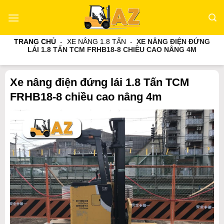
Bỏ
qua
nội
TRANG CHỦ
-
XE NÂNG 1.8 TẤN
-
XE NÂNG ĐIỆN ĐỨNG
dung
LÁI 1.8 TẤN TCM FRHB18-8 CHIỀU CAO NÂNG 4M
Xe nâng điện đứng lái 1.8 Tấn TCM
FRHB18-8 chiều cao nâng 4m