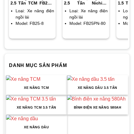
2.5 Tấn TCM FB25-8
2.5 Tấn Nichiyu
1.5 Tấ
chiều cao nâng 4m
FB25PN-80 chiều
chiều c
Loại: Xe nâng điện
Loại: Xe nâng điện
Loại:
cao nâng 3m
ngồi lái
ngồi lái
ngồi l
Model: FB25-8
Model: FB25PN-80
Model
DANH MỤC SẢN PHẨM
XE NÂNG TCM
XE NÂNG DẦU 3.5 TẤN
XE NÂNG TCM 3.5 TẤN
BÌNH ĐIỆN XE NÂNG 580AH
XE NÂNG DẦU