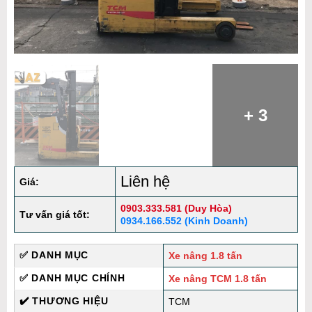
+ 3
Liên hệ
Giá:
0903.333.581 (Duy Hòa)
Tư vấn giá tốt:
0934.166.552 (Kinh Doanh)
✅ DANH MỤC
Xe nâng 1.8 tấn
✅ DANH MỤC CHÍNH
Xe nâng TCM 1.8 tấn
✔️ THƯƠNG HIỆU
TCM