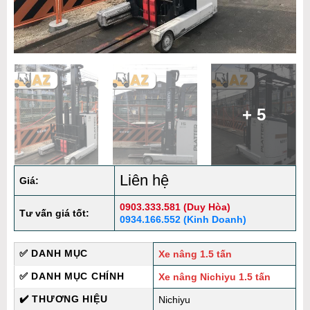
+ 5
Liên hệ
Giá:
0903.333.581 (Duy Hòa)
Tư vấn giá tốt:
0934.166.552 (Kinh Doanh)
✅ DANH MỤC
Xe nâng 1.5 tấn
✅ DANH MỤC CHÍNH
Xe nâng Nichiyu 1.5 tấn
✔️ THƯƠNG HIỆU
Nichiyu