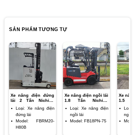
SẢN PHẨM TƯƠNG TỰ
Xe nâng điện đứng
Xe nâng điện ngồi lái
Xe nâng
lái 2 Tấn Nichiyu
1.8 Tấn Nichiyu
1.5 T
FBRM20-H80B chiều
FB18PN-75 chiều
NK1B1
Loại: Xe nâng điện
Loại: Xe nâng điện
Loại:
cao nâng 4.7m
cao nâng 3m
chiều c
đứng lái
ngồi lái
ngồi l
Model: FBRM20-
Model: FB18PN-75
Mode
H80B