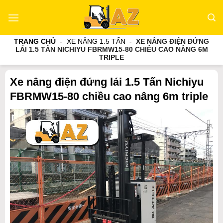
Bỏ
qua
nội
TRANG CHỦ
-
XE NÂNG 1.5 TẤN
-
XE NÂNG ĐIỆN ĐỨNG
dung
LÁI 1.5 TẤN NICHIYU FBRMW15-80 CHIỀU CAO NÂNG 6M
TRIPLE
Xe nâng điện đứng lái 1.5 Tấn Nichiyu
FBRMW15-80 chiều cao nâng 6m triple