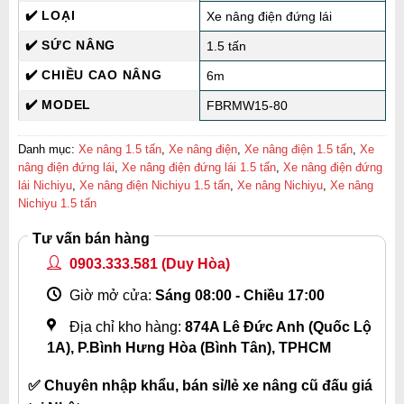
✔️ LOẠI
Xe nâng điện đứng lái
✔️ SỨC NÂNG
1.5 tấn
✔️ CHIỀU CAO NÂNG
6m
✔️ MODEL
FBRMW15-80
Danh mục:
Xe nâng 1.5 tấn
,
Xe nâng điện
,
Xe nâng điện 1.5 tấn
,
Xe
nâng điện đứng lái
,
Xe nâng điện đứng lái 1.5 tấn
,
Xe nâng điện đứng
lái Nichiyu
,
Xe nâng điện Nichiyu 1.5 tấn
,
Xe nâng Nichiyu
,
Xe nâng
Nichiyu 1.5 tấn
Tư vấn bán hàng
0903.333.581
(Duy Hòa)
Giờ mở cửa:
Sáng 08:00 - Chiều 17:00
Địa chỉ kho hàng:
874A Lê Đức Anh (Quốc Lộ
1A), P.Bình Hưng Hòa (Bình Tân), TPHCM
✅ Chuyên nhập khẩu, bán sỉ/lẻ xe nâng cũ đấu giá