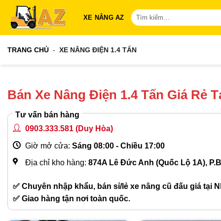
Bỏ
Tìm
XE NÂNG AZ
qua
kiếm:
nội
dung
TRANG CHỦ
-
XE NÂNG ĐIỆN 1.4 TẤN
Bán Xe Nâng Điện 1.4 Tấn Giá Rẻ 
Tư vấn bán hàng
0903.333.581
(Duy Hòa)
Giờ mở cửa:
Sáng 08:00 - Chiều 17:00
Địa chỉ kho hàng:
874A Lê Đức Anh (Quốc Lộ 1A), P.
✅ Chuyên nhập khẩu, bán sỉ/lẻ xe nâng cũ đấu giá tại N
✅ Giao hàng tận nơi toàn quốc.