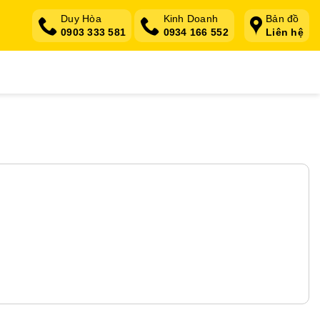
Duy Hòa
Kinh Doanh
Bản đồ
0903 333 581
0934 166 552
Liên hệ