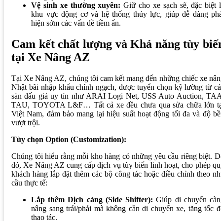
Vệ sinh xe thường xuyên:
Giữ cho xe sạch sẽ, đặc biệt 
khu vực động cơ và hệ thống thủy lực, giúp dễ dàng phá
hiện sớm các vấn đề tiềm ẩn.
Cam kết chất lượng và Khả năng tùy biế
tại Xe Nâng AZ
Tại Xe Nâng AZ, chúng tôi cam kết mang đến những chiếc xe nâ
Nhật bãi nhập khẩu chính ngạch, được tuyển chọn kỹ lưỡng từ c
sàn đấu giá uy tín như ARAI Logi Net, USS Auto Auction, TAA
TAU, TOYOTA L&F… Tất cả xe đều chưa qua sửa chữa lớn tạ
Việt Nam, đảm bảo mang lại hiệu suất hoạt động tối đa và độ b
vượt trội.
Tùy chọn Option (Customization):
Chúng tôi hiểu rằng mỗi kho hàng có những yêu cầu riêng biệt. 
đó, Xe Nâng AZ cung cấp dịch vụ tùy biến linh hoạt, cho phép q
khách hàng lắp đặt thêm các bộ công tác hoặc điều chỉnh theo n
cầu thực tế:
Lắp thêm Dịch càng (Side Shifter):
Giúp di chuyển càn
nâng sang trái/phải mà không cần di chuyển xe, tăng tốc 
thao tác.