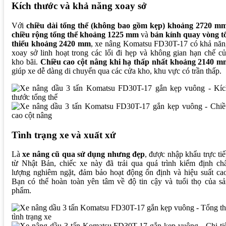
Kích thước và khả năng xoay sở
Với
chiều dài tổng thể (không bao gồm kẹp) khoảng 2720 m
chiều rộng tổng thể khoảng 1225 mm
và
bán kính quay vòng tố
thiểu khoảng 2420 mm
, xe nâng Komatsu FD30T-17 có khả năn
xoay sở linh hoạt trong các lối đi hẹp và không gian hạn chế c
kho bãi.
Chiều cao cột nâng khi hạ thấp nhất khoảng 2140 m
giúp xe dễ dàng di chuyển qua các cửa kho, khu vực có trần thấp.
Tình trạng xe và xuất xứ
Là
xe nâng cũ qua sử dụng nhưng đẹp
, được nhập khẩu trực ti
từ Nhật Bản, chiếc xe này đã trải qua quá trình kiểm định ch
lượng nghiêm ngặt, đảm bảo hoạt động ổn định và hiệu suất ca
Bạn có thể hoàn toàn yên tâm về độ tin cậy và tuổi thọ của s
phẩm.