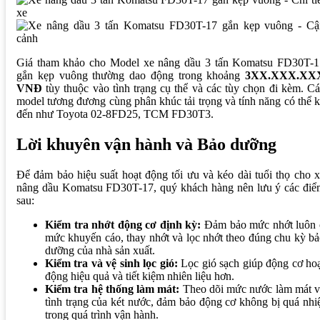
Giá tham khảo cho Model xe nâng dầu 3 tấn Komatsu FD30T-1
gắn kẹp vuông thường dao động trong khoảng
3XX.XXX.XX
VNĐ
tùy thuộc vào tình trạng cụ thể và các tùy chọn đi kèm. C
model tương đương cùng phân khúc tải trọng và tính năng có thể 
đến như Toyota 02-8FD25, TCM FD30T3.
Lời khuyên vận hành và Bảo dưỡng
Để đảm bảo hiệu suất hoạt động tối ưu và kéo dài tuổi thọ cho 
nâng dầu Komatsu FD30T-17, quý khách hàng nên lưu ý các điể
sau:
Kiểm tra nhớt động cơ định kỳ:
Đảm bảo mức nhớt luôn 
mức khuyến cáo, thay nhớt và lọc nhớt theo đúng chu kỳ b
dưỡng của nhà sản xuất.
Kiểm tra và vệ sinh lọc gió:
Lọc gió sạch giúp động cơ ho
động hiệu quả và tiết kiệm nhiên liệu hơn.
Kiểm tra hệ thống làm mát:
Theo dõi mức nước làm mát v
tình trạng của két nước, đảm bảo động cơ không bị quá nhi
trong quá trình vận hành.