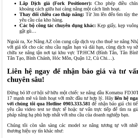
Lắp Dịch giá (Fork Positioner):
Cho phép điều chỉn
khoảng cách giữa hai càng nâng một cách linh hoạt.
Thay đổi chiều cao tháp nâng:
Từ 3m lên đến 6m tùy the
yêu cầu của kho hàng.
Các bộ công tác chuyên dụng khác:
Kẹp giấy, kẹp vuông
gật gù…
Ngoài ra, Xe Nâng AZ còn cung cấp dịch vụ cho thuê xe nâng Nh
với giá tốt cho các nhu cầu ngắn hạn và dài hạn, cùng dịch vụ s
chữa xe nâng tận nơi tại khu vực TP.HCM (Bình Tân, Tân Bình
Tân Tạo, Bình Chánh, Hóc Môn, Quận 12, Củ Chi…).
Liên hệ ngay để nhận báo giá và tư vấ
chuyên sâu!
Đừng bỏ lỡ cơ hội sở hữu một chiếc xe nâng dầu Komatsu FD30T
17 mạnh mẽ và linh hoạt với mức đầu tư hợp lý. Hãy
liên hệ ng
với chúng tôi qua Hotline 0903.333.581
để nhận báo giá chi tiế
yêu cầu video test xe thực tế hoặc tư vấn trực tiếp để tìm ra gi
pháp nâng hạ phù hợp nhất với nhu cầu của doanh nghiệp bạn.
Chúng tôi còn sẵn sàng các model xe nâng tương tự với nhiề
thương hiệu uy tín khác như: