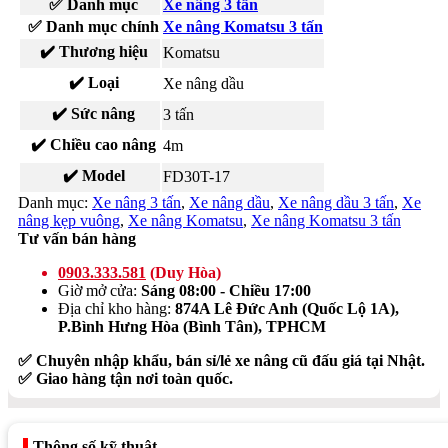
✅ Danh mục
Xe nâng 3 tấn
✅ Danh mục chính
Xe nâng Komatsu 3 tấn
✔️ Thương hiệu
Komatsu
✔️ Loại
Xe nâng dầu
✔️ Sức nâng
3 tấn
✔️ Chiều cao nâng
4m
✔️ Model
FD30T-17
Danh mục:
Xe nâng 3 tấn
,
Xe nâng dầu
,
Xe nâng dầu 3 tấn
,
Xe
nâng kẹp vuông
,
Xe nâng Komatsu
,
Xe nâng Komatsu 3 tấn
Tư vấn bán hàng
0903.333.581
(Duy Hòa)
Giờ mở cửa:
Sáng 08:00 - Chiều 17:00
Địa chỉ kho hàng:
874A Lê Đức Anh (Quốc Lộ 1A),
P.Bình Hưng Hòa (Bình Tân), TPHCM
✅ Chuyên nhập khẩu, bán sỉ/lẻ xe nâng cũ đấu giá tại Nhật.
✅ Giao hàng tận nơi toàn quốc.
Thông số kỹ thuật