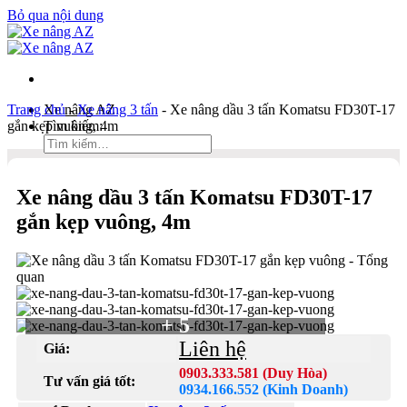
Bỏ qua nội dung
Trang chủ
Xe nâng AZ
-
Xe nâng 3 tấn
-
Xe nâng dầu 3 tấn Komatsu FD30T-17
gắn kẹp vuông, 4m
Tìm kiếm:
Duy Hòa
Xe nâng dầu 3 tấn Komatsu FD30T-17
0903 333 581
gắn kẹp vuông, 4m
Kinh Doanh
0934 166 552
Bản đồ
Liên hệ
+ 5
Tìm kiếm:
Liên hệ
Giá:
0903.333.581 (Duy Hòa)
Tư vấn giá tốt:
0934.166.552 (Kinh Doanh)