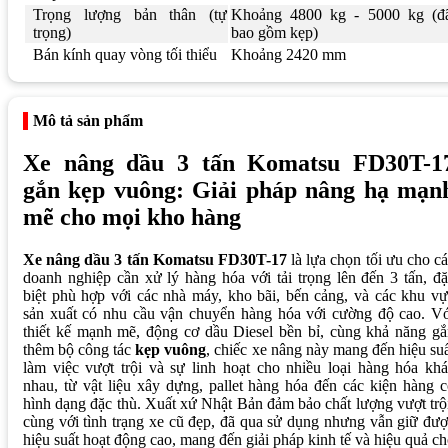
Trọng lượng bản thân (tự
Khoảng 4800 kg - 5000 kg (đ
trọng)
bao gồm kẹp)
Bán kính quay vòng tối thiểu
Khoảng 2420 mm
Mô tả sản phẩm
Xe nâng dầu 3 tấn Komatsu FD30T-1
gắn kẹp vuông: Giải pháp nâng hạ mạn
mẽ cho mọi kho hàng
Xe nâng dầu 3 tấn Komatsu FD30T-17
là lựa chọn tối ưu cho c
doanh nghiệp cần xử lý hàng hóa với tải trọng lên đến 3 tấn, đ
biệt phù hợp với các nhà máy, kho bãi, bến cảng, và các khu v
sản xuất có nhu cầu vận chuyển hàng hóa với cường độ cao. Vớ
thiết kế mạnh mẽ, động cơ dầu Diesel bền bỉ, cùng khả năng g
thêm bộ công tác
kẹp vuông
, chiếc xe nâng này mang đến hiệu su
làm việc vượt trội và sự linh hoạt cho nhiều loại hàng hóa kh
nhau, từ vật liệu xây dựng, pallet hàng hóa đến các kiện hàng 
hình dạng đặc thù. Xuất xứ Nhật Bản đảm bảo chất lượng vượt trộ
cùng với tình trạng xe cũ đẹp, đã qua sử dụng nhưng vẫn giữ đư
hiệu suất hoạt động cao, mang đến giải pháp kinh tế và hiệu quả c