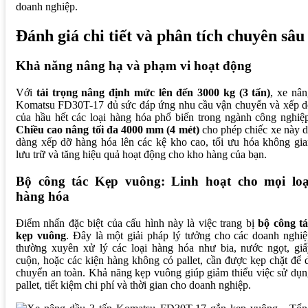
doanh nghiệp.
Đánh giá chi tiết và phân tích chuyên sâu
Khả năng nâng hạ và phạm vi hoạt động
Với
tải trọng nâng định mức lên đến 3000 kg (3 tấn)
, xe nâ
Komatsu FD30T-17 đủ sức đáp ứng nhu cầu vận chuyển và xếp d
của hầu hết các loại hàng hóa phổ biến trong ngành công nghiệ
Chiều cao nâng tối đa 4000 mm (4 mét)
cho phép chiếc xe này 
dàng xếp dỡ hàng hóa lên các kệ kho cao, tối ưu hóa không gi
lưu trữ và tăng hiệu quả hoạt động cho kho hàng của bạn.
Bộ công tác Kẹp vuông: Linh hoạt cho mọi loạ
hàng hóa
Điểm nhấn đặc biệt của cấu hình này là việc trang bị
bộ công tá
kẹp vuông
. Đây là một giải pháp lý tưởng cho các doanh nghi
thường xuyên xử lý các loại hàng hóa như bia, nước ngọt, giấ
cuộn, hoặc các kiện hàng không có pallet, cần được kẹp chặt để 
chuyển an toàn. Khả năng kẹp vuông giúp giảm thiểu việc sử dụ
pallet, tiết kiệm chi phí và thời gian cho doanh nghiệp.