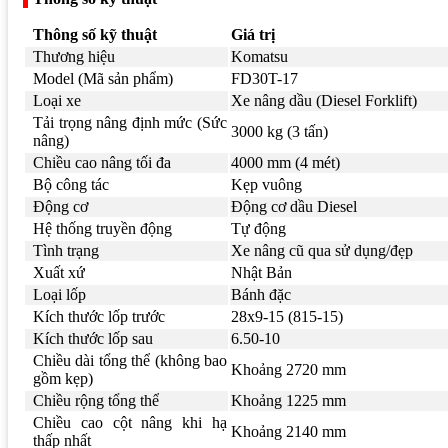
Thông số kỹ thuật
Giá trị
Thương hiệu
Komatsu
Model (Mã sản phẩm)
FD30T-17
Loại xe
Xe nâng dầu (Diesel Forklift)
Tải trọng nâng định mức (Sức
3000 kg (3 tấn)
nâng)
Chiều cao nâng tối đa
4000 mm (4 mét)
Bộ công tác
Kẹp vuông
Động cơ
Động cơ dầu Diesel
Hệ thống truyền động
Tự động
Tình trạng
Xe nâng cũ qua sử dụng/đẹp
Xuất xứ
Nhật Bản
Loại lốp
Bánh đặc
Kích thước lốp trước
28x9-15 (815-15)
Kích thước lốp sau
6.50-10
Chiều dài tổng thể (không bao
Khoảng 2720 mm
gồm kẹp)
Chiều rộng tổng thể
Khoảng 1225 mm
Chiều cao cột nâng khi hạ
Khoảng 2140 mm
thấp nhất