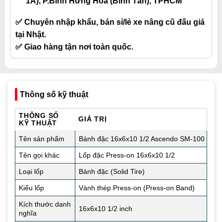
1A), P.Bình Hưng Hòa (Bình Tân), TPHCM
✅ Chuyên nhập khẩu, bán sỉ/lẻ xe nâng cũ đấu giá
tại Nhật.
✅ Giao hàng tận nơi toàn quốc.
Thông số kỹ thuật
THÔNG SỐ
GIÁ TRỊ
KỸ THUẬT
Tên sản phẩm
Bánh đặc 16x6x10 1/2 Ascendo SM-100
Tên gọi khác
Lốp đặc Press-on 16x6x10 1/2
Loại lốp
Bánh đặc (Solid Tire)
Kiểu lốp
Vành thép Press-on (Press-on Band)
Kích thước danh
16x6x10 1/2 inch
nghĩa