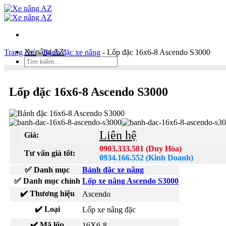
Bỏ
qua
nội
dung
Xe nâng AZ
Trang chủ
-
Bánh đặc xe nâng
-
Lốp đặc 16x6-8 Ascendo S3000
Tìm
kiếm:
Duy Hòa
Lốp đặc 16x6-8 Ascendo S3000
0903 333 581
Kinh Doanh
0934 166 552
Liên hệ
Giá:
Bản đồ
Liên hệ
0903.333.581 (Duy Hòa)
Tư vấn giá tốt:
0934.166.552 (Kinh Doanh)
Tìm
✅ Danh mục
Bánh đặc xe nâng
kiếm:
✅ Danh mục chính
Lốp xe nâng Ascendo S3000
✔️ Thương hiệu
Ascendo
✔️ Loại
Lốp xe nâng đặc
✔️ Mã lốp
16X6-8