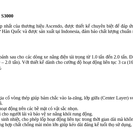
o S3000
nhất của thương hiệu Ascendo, được thiết kế chuyên biệt để đáp ứn
từ Hàn Quốc và được sản xuất tại Indonesia, đảm bảo chất lượng ch
 sau cho các dòng xe nâng điện tải trọng từ 1.0 tấn đến 2.0 tấn. Đ
 – 2.0 tấn). Với thiết kế dành cho cường độ hoạt động liên tục 3 ca (1
.
a cố vòng thép giúp bám chắc vào la-zăng, lớp giữa (Center Layer) với
ả.
oạt động trên các bề mặt có vật sắc nhọn.
i cho người lái và bảo vệ xe nâng khỏi rung động.
sinh nhiệt, cho phép lốp hoạt động liên tục trong thời gian dài mà khô
ng hợp chất chống mài mòn lớn giúp kéo dài đáng kể tuổi thọ sử dụng,