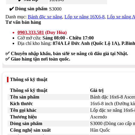
✔️ Dòng sản phẩm
S3000
Danh mục:
Bánh đặc xe nâng
,
Lốp xe nâng 16X6-8
,
Lốp xe nâng 
Tư vấn bán hàng
0903.333.581
(Duy Hòa)
Giờ mở cửa:
Sáng 08:00 - Chiều 17:00
Địa chỉ kho hàng:
874A Lê Đức Anh (Quốc Lộ 1A), P.Bì
✅ Chuyên nhập khẩu, bán sỉ/lẻ xe nâng cũ đấu giá tại Nhật.
✅ Giao hàng tận nơi toàn quốc.
Thông số kỹ thuật
Thông số kỹ thuật
Giá trị
Tên sản phẩm
Bánh đặc 16x6-8 Asce
Kích thước
16x6-8 inch (Đường kí
Tên gọi khác
Lốp đặc xe nâng 16x6-
Thương hiệu
Ascendo
Dòng sản phẩm
S3000 (Dòng cao cấp n
Công nghệ sản xuất
Hàn Quốc