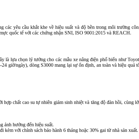
g các yêu cầu khắt khe về hiệu suất và độ bền trong môi trường cô
uẩn mực quốc tế với các chứng nhận SNI, ISO 9001:2015 và REACH.
ây là lựa chọn lý tưởng cho các mẫu xe nâng điện phổ biến như Toyo
6-24 giờ/ngày), dòng S3000 mang lại sự ổn định, an toàn và hiệu quả t
 hợp chất cao su tự nhiên giảm sinh nhiệt và tăng độ đàn hồi, cùng l
ng ảnh hưởng đến hiệu suất.
 đi kèm với chính sách bảo hành 6 tháng hoặc 30% gai từ nhà sản xuất.