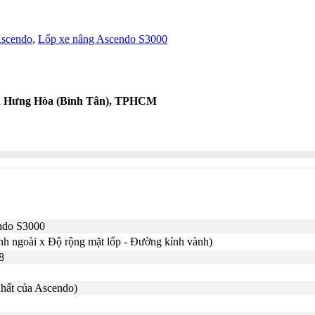
Ascendo
,
Lốp xe nâng Ascendo S3000
nh Hưng Hòa (Bình Tân), TPHCM
ndo S3000
nh ngoài x Độ rộng mặt lốp - Đường kính vành)
8
hất của Ascendo)