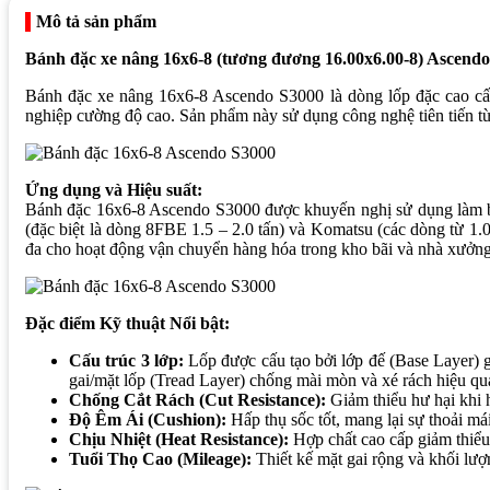
Mô tả sản phẩm
Bánh đặc xe nâng 16x6-8 (tương đương 16.00x6.00-8) Ascend
Bánh đặc xe nâng 16x6-8 Ascendo S3000 là dòng lốp đặc cao cấp 
nghiệp cường độ cao. Sản phẩm này sử dụng công nghệ tiên tiến 
Ứng dụng và Hiệu suất:
Bánh đặc 16x6-8 Ascendo S3000 được khuyến nghị sử dụng làm bánh
(đặc biệt là dòng 8FBE 1.5 – 2.0 tấn) và Komatsu (các dòng từ 1.0
đa cho hoạt động vận chuyển hàng hóa trong kho bãi và nhà xưởng
Đặc điểm Kỹ thuật Nổi bật:
Cấu trúc 3 lớp:
Lốp được cấu tạo bởi lớp đế (Base Layer) gi
gai/mặt lốp (Tread Layer) chống mài mòn và xé rách hiệu qu
Chống Cắt Rách (Cut Resistance):
Giảm thiểu hư hại khi h
Độ Êm Ái (Cushion):
Hấp thụ sốc tốt, mang lại sự thoải má
Chịu Nhiệt (Heat Resistance):
Hợp chất cao cấp giảm thiểu 
Tuổi Thọ Cao (Mileage):
Thiết kế mặt gai rộng và khối lượ