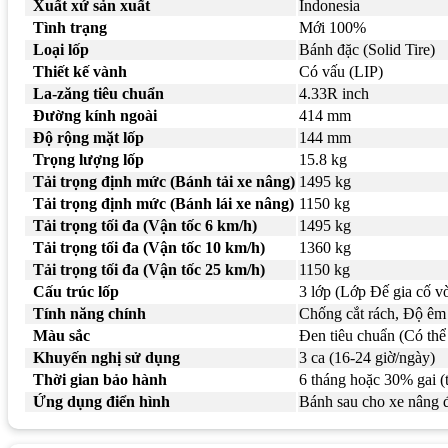
Xuất xứ sản xuất
Indonesia
Tình trạng
Mới 100%
Loại lốp
Bánh đặc (Solid Tire)
Thiết kế vành
Có vấu (LIP)
La-zăng tiêu chuẩn
4.33R inch
Đường kính ngoài
414 mm
Độ rộng mặt lốp
144 mm
Trọng lượng lốp
15.8 kg
Tải trọng định mức (Bánh tải xe nâng)
1495 kg
Tải trọng định mức (Bánh lái xe nâng)
1150 kg
Tải trọng tối đa (Vận tốc 6 km/h)
1495 kg
Tải trọng tối đa (Vận tốc 10 km/h)
1360 kg
Tải trọng tối đa (Vận tốc 25 km/h)
1150 kg
Cấu trúc lốp
3 lớp (Lớp Đế gia cố v
Tính năng chính
Chống cắt rách, Độ êm á
Màu sắc
Đen tiêu chuẩn (Có thể 
Khuyến nghị sử dụng
3 ca (16-24 giờ/ngày)
Thời gian bảo hành
6 tháng hoặc 30% gai (
Ứng dụng điển hình
Bánh sau cho xe nâng đ