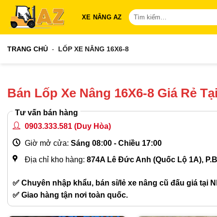
Bỏ
Tìm
XE NÂNG AZ
qua
kiếm:
nội
dung
TRANG CHỦ
-
LỐP XE NÂNG 16X6-8
Bán Lốp Xe Nâng 16X6-8 Giá Rẻ T
Tư vấn bán hàng
0903.333.581
(Duy Hòa)
Giờ mở cửa:
Sáng 08:00 - Chiều 17:00
Địa chỉ kho hàng:
874A Lê Đức Anh (Quốc Lộ 1A), P.
✅ Chuyên nhập khẩu, bán sỉ/lẻ xe nâng cũ đấu giá tại N
✅ Giao hàng tận nơi toàn quốc.