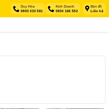
Duy Hòa
Kinh Doanh
Bản đồ
0903 333 581
0934 166 552
Liên hệ