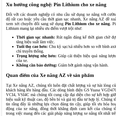
Xu hướng công nghệ: Pin Lithium cho xe nâng
Đối với các doanh nghiệp có nhu cầu sử dụng xe nâng với cườn
độ rất cao hoặc yêu cầu thời gian sạc nhanh, Xe nâng AZ đề xu
xem xét chuyển đổi sang sử dụng
Pin Lithium cho xe nâng
. P
Lithium mang lại nhiều ưu điểm vượt trội như:
Thời gian sạc nhanh:
Rút ngắn đáng kể thời gian chờ đợ
tăng hiệu suất làm việc.
Tuổi thọ cao hơn:
Chu kỳ sạc/xả nhiều hơn so với bình axi
chì truyền thống.
Trọng lượng nhẹ hơn:
Giúp cải thiện hiệu quả năng lượ
của xe.
Không cần bảo dưỡng:
Giảm bớt gánh nặng vận hành.
Quan điểm của Xe nâng AZ về sản phẩm
Tại Xe nâng AZ, chúng tôi luôn đặt chất lượng và sự hài lòng c
khách hàng lên hàng đầu. Các dòng bình điện GS Yuasa VGD470
VCI4, VSI4C mà chúng tôi cung cấp đại diện cho sự kết hợp gi
hiệu suất kỹ thuật cao, độ bền bỉ và giá trị đầu tư hợp lý. Chúng t
tin rằng đây là những lựa chọn đáng tin cậy, giúp tối ưu hóa ho
động của xe nâng, đồng thời khẳng định cam kết của chúng tô
trong việc mang đến các giải pháp năng lượng xe nâng tốt nhất tr