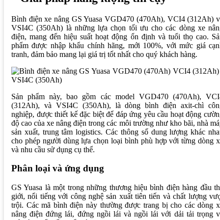
Bình điện xe nâng GS Yuasa VGD470 (470Ah), VCI4 (312Ah) v
VSI4C (350Ah) là những lựa chọn tối ưu cho các dòng xe nân
điện, mang đến hiệu suất hoạt động ổn định và tuổi thọ cao. S
phẩm được nhập khẩu chính hãng, mới 100%, với mức giá cạn
tranh, đảm bảo mang lại giá trị tốt nhất cho quý khách hàng.
Sản phẩm này, bao gồm các model VGD470 (470Ah), VCI
(312Ah), và VSI4C (350Ah), là dòng bình điện axit-chì côn
nghiệp, được thiết kế đặc biệt để đáp ứng yêu cầu hoạt động cườ
độ cao của xe nâng điện trong các môi trường như kho bãi, nhà m
sản xuất, trung tâm logistics. Các thông số dung lượng khác nh
cho phép người dùng lựa chọn loại bình phù hợp với từng dòng 
và nhu cầu sử dụng cụ thể.
Phân loại và ứng dụng
GS Yuasa là một trong những thương hiệu bình điện hàng đầu t
giới, nổi tiếng với công nghệ sản xuất tiên tiến và chất lượng vư
trội. Các mã bình điện này thường được trang bị cho các dòng 
nâng điện đứng lái, đứng ngồi lái và ngồi lái với dải tải trọng 