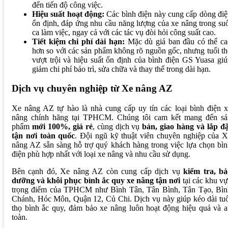
đến tiến độ công việc.
Hiệu suất hoạt động:
Các bình điện này cung cấp dòng đi
ổn định, đáp ứng nhu cầu năng lượng của xe nâng trong su
ca làm việc, ngay cả với các tác vụ đòi hỏi công suất cao.
Tiết kiệm chi phí dài hạn:
Mặc dù giá ban đầu có thể ca
hơn so với các sản phẩm không rõ nguồn gốc, nhưng tuổi t
vượt trội và hiệu suất ổn định của bình điện GS Yuasa gi
giảm chi phí bảo trì, sửa chữa và thay thế trong dài hạn.
Dịch vụ chuyên nghiệp từ Xe nâng AZ
Xe nâng AZ tự hào là nhà cung cấp uy tín các loại bình điện 
nâng chính hãng tại TPHCM. Chúng tôi cam kết mang đến sả
phẩm
mới 100%, giá rẻ
, cùng dịch vụ
bán, giao hàng và lắp đ
tận nơi toàn quốc
. Đội ngũ kỹ thuật viên chuyên nghiệp của 
nâng AZ sẵn sàng hỗ trợ quý khách hàng trong việc lựa chọn bì
điện phù hợp nhất với loại xe nâng và nhu cầu sử dụng.
Bên cạnh đó, Xe nâng AZ còn cung cấp dịch vụ
kiểm tra, bả
dưỡng và khôi phục bình ắc quy xe nâng tận nơi
tại các khu v
trọng điểm của TPHCM như Bình Tân, Tân Bình, Tân Tạo, Bìn
Chánh, Hóc Môn, Quận 12, Củ Chi. Dịch vụ này giúp kéo dài tu
thọ bình ắc quy, đảm bảo xe nâng luôn hoạt động hiệu quả và 
toàn.