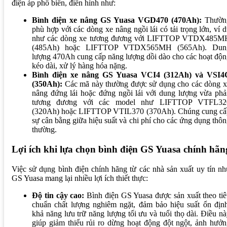
điện áp phổ biến, điển hình như:
Bình điện xe nâng GS Yuasa VGD470 (470Ah):
Thườn
phù hợp với các dòng xe nâng ngồi lái có tải trọng lớn, ví 
như các dòng xe tương đương với LIFTTOP VTDX485M
(485Ah) hoặc LIFTTOP VTDX565MH (565Ah). Dun
lượng 470Ah cung cấp năng lượng dồi dào cho các hoạt độ
kéo dài, xử lý hàng hóa nặng.
Bình điện xe nâng GS Yuasa VCI4 (312Ah) và VSI4
(350Ah):
Các mã này thường được sử dụng cho các dòng x
nâng đứng lái hoặc đứng ngồi lái với dung lượng vừa phả
tương đương với các model như LIFTTOP VTFL32
(320Ah) hoặc LIFTTOP VTIL370 (370Ah). Chúng cung cấ
sự cân bằng giữa hiệu suất và chi phí cho các ứng dụng thô
thường.
Lợi ích khi lựa chọn bình điện GS Yuasa chính hãn
Việc sử dụng bình điện chính hãng từ các nhà sản xuất uy tín n
GS Yuasa mang lại nhiều lợi ích thiết thực:
Độ tin cậy cao:
Bình điện GS Yuasa được sản xuất theo ti
chuẩn chất lượng nghiêm ngặt, đảm bảo hiệu suất ổn định
khả năng lưu trữ năng lượng tối ưu và tuổi thọ dài. Điều n
giúp giảm thiểu rủi ro dừng hoạt động đột ngột, ảnh hưở