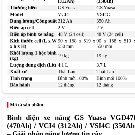
(312Ah)
(350Ah)
Thương hiệu
GS Yuasa
GS Yuasa
Model
VCI4
VSI4C
Dung lượng/Công suất
312 Ah
350 Ah
Điện áp cell
2 V
2 V
Điện áp bình xe nâng
48 V (24 cell)
48 V (24 cell)
Kích thước cell (L x W
90 x 158 x 519 x
90 x 158 x 519 
x h x H)
550 mm
550 mm
Khối lượng 1 hộc bình
19 kg
19 kg
(kg)
Lượng dung dịch (Lít)
4.1 L
3.7 L
Xuất xứ
Thái Lan
Thái Lan
Tình trạng
Bình mới 100%
Bình mới 100%
Bảo hành
12 tháng
12 tháng
Mô tả sản phẩm
Bình điện xe nâng GS Yuasa VGD47
(470Ah) / VCI4 (312Ah) / VSI4C (350Ah
– Giải pháp năng lượng tin cậy