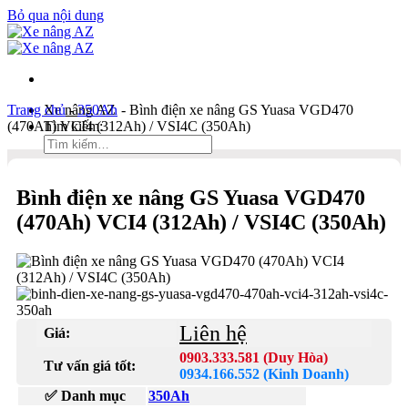
Bỏ qua nội dung
Trang chủ
Xe nâng AZ
-
350Ah
-
Bình điện xe nâng GS Yuasa VGD470
(470Ah) VCI4 (312Ah) / VSI4C (350Ah)
Tìm kiếm:
Duy Hòa
Bình điện xe nâng GS Yuasa VGD470
0903 333 581
(470Ah) VCI4 (312Ah) / VSI4C (350Ah)
Kinh Doanh
0934 166 552
Bản đồ
Liên hệ
Tìm kiếm:
Liên hệ
Giá:
0903.333.581 (Duy Hòa)
Tư vấn giá tốt:
0934.166.552 (Kinh Doanh)
✅ Danh mục
350Ah