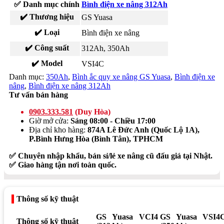
✅ Danh mục chính
Bình điện xe nâng 312Ah
✔️ Thương hiệu
GS Yuasa
✔️ Loại
Bình điện xe nâng
✔️ Công suất
312Ah, 350Ah
✔️ Model
VSI4C
Danh mục:
350Ah
,
Bình ắc quy xe nâng GS Yuasa
,
Bình điện xe
nâng
,
Bình điện xe nâng 312Ah
Tư vấn bán hàng
0903.333.581
(Duy Hòa)
Giờ mở cửa:
Sáng 08:00 - Chiều 17:00
Địa chỉ kho hàng:
874A Lê Đức Anh (Quốc Lộ 1A),
P.Bình Hưng Hòa (Bình Tân), TPHCM
✅ Chuyên nhập khẩu, bán sỉ/lẻ xe nâng cũ đấu giá tại Nhật.
✅ Giao hàng tận nơi toàn quốc.
Thông số kỹ thuật
GS Yuasa VCI4
GS Yuasa VSI4
Thông số kỹ thuật