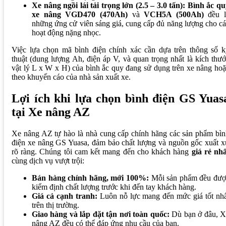
Xe nâng ngồi lái tải trọng lớn (2.5 – 3.0 tấn):
Bình ắc qu
xe nâng VGD470 (470Ah)
và
VCH5A (500Ah)
đều l
những ứng cử viên sáng giá, cung cấp đủ năng lượng cho c
hoạt động nặng nhọc.
Việc lựa chọn mã bình điện chính xác cần dựa trên thông số k
thuật (dung lượng Ah, điện áp V, và quan trọng nhất là kích thư
vật lý L x W x H) của bình ắc quy đang sử dụng trên xe nâng ho
theo khuyến cáo của nhà sản xuất xe.
Lợi ích khi lựa chọn bình điện GS Yuas
tại Xe nâng AZ
Xe nâng AZ tự hào là nhà cung cấp chính hãng các sản phẩm bì
điện xe nâng GS Yuasa, đảm bảo chất lượng và nguồn gốc xuất 
rõ ràng. Chúng tôi cam kết mang đến cho khách hàng
giá rẻ nh
cùng dịch vụ vượt trội:
Bán hàng chính hãng, mới 100%:
Mỗi sản phẩm đều đượ
kiểm định chất lượng trước khi đến tay khách hàng.
Giá cả cạnh tranh:
Luôn nỗ lực mang đến mức giá tốt nhấ
trên thị trường.
Giao hàng và lắp đặt tận nơi toàn quốc:
Dù bạn ở đâu, X
nâng AZ đều có thể đáp ứng nhu cầu của bạn.