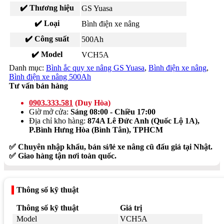
✔️ Thương hiệu
GS Yuasa
✔️ Loại
Bình điện xe nâng
✔️ Công suất
500Ah
✔️ Model
VCH5A
Danh mục:
Bình ắc quy xe nâng GS Yuasa
,
Bình điện xe nâng
,
Bình điện xe nâng 500Ah
Tư vấn bán hàng
0903.333.581
(Duy Hòa)
Giờ mở cửa:
Sáng 08:00 - Chiều 17:00
Địa chỉ kho hàng:
874A Lê Đức Anh (Quốc Lộ 1A),
P.Bình Hưng Hòa (Bình Tân), TPHCM
✅ Chuyên nhập khẩu, bán sỉ/lẻ xe nâng cũ đấu giá tại Nhật.
✅ Giao hàng tận nơi toàn quốc.
Thông số kỹ thuật
Thông số kỹ thuật
Giá trị
Model
VCH5A