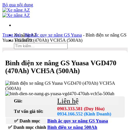
Bỏ qua nội dung
Trang chủ
Xe nâng AZ
-
Bình ắc quy xe nâng GS Yuasa
-
Bình điện xe nâng GS
Yuasa VGD470 (470Ah) VCH5A (500Ah)
Tìm kiếm:
Duy Hòa
Bình điện xe nâng GS Yuasa VGD470
0903 333 581
(470Ah) VCH5A (500Ah)
Kinh Doanh
0934 166 552
Bản đồ
Liên hệ
Liên hệ
Giá:
Tìm kiếm:
0903.333.581 (Duy Hòa)
Tư vấn giá tốt:
0934.166.552 (Kinh Doanh)
✅ Danh mục
Bình ắc quy xe nâng GS Yuasa
✅ Danh mục chính
Bình điện xe nâng 500Ah