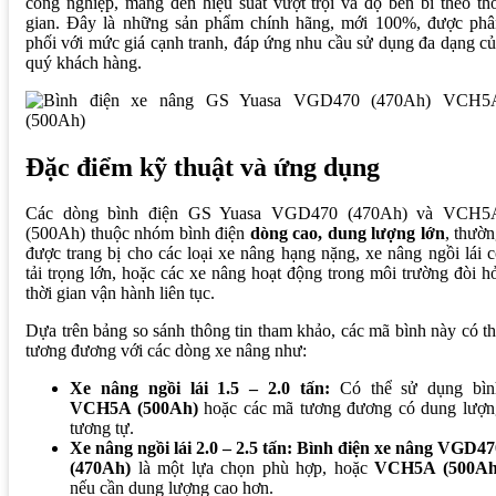
công nghiệp, mang đến hiệu suất vượt trội và độ bền bỉ theo th
gian. Đây là những sản phẩm chính hãng, mới 100%, được phâ
phối với mức giá cạnh tranh, đáp ứng nhu cầu sử dụng đa dạng c
quý khách hàng.
Đặc điểm kỹ thuật và ứng dụng
Các dòng bình điện GS Yuasa VGD470 (470Ah) và VCH5
(500Ah) thuộc nhóm bình điện
dòng cao, dung lượng lớn
, thườ
được trang bị cho các loại xe nâng hạng nặng, xe nâng ngồi lái 
tải trọng lớn, hoặc các xe nâng hoạt động trong môi trường đòi h
thời gian vận hành liên tục.
Dựa trên bảng so sánh thông tin tham khảo, các mã bình này có t
tương đương với các dòng xe nâng như:
Xe nâng ngồi lái 1.5 – 2.0 tấn:
Có thể sử dụng bìn
VCH5A (500Ah)
hoặc các mã tương đương có dung lượn
tương tự.
Xe nâng ngồi lái 2.0 – 2.5 tấn:
Bình điện xe nâng VGD47
(470Ah)
là một lựa chọn phù hợp, hoặc
VCH5A (500Ah
nếu cần dung lượng cao hơn.