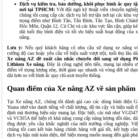
Dịch vụ kiểm tra, bảo dưỡng, khôi phục bình ắc quy tậ
nơi tại TPHCM:
Với đội ngũ kỹ thuật viên chuyên nghiệ
chúng tôi cung cấp các dịch vụ hỗ trợ tận nơi tại các khu v
trọng điểm như Bình Tân, Tân Bình, Tân Tạo, Bình Chánh
Hóc Môn, Quận 12, Củ Chi và các khu vực lân cận, giúp k
dài tuổi thọ bình điện và tối ưu hiệu suất hoạt động của 
nâng.
Lưu ý:
Nếu quý khách hàng có nhu cầu sử dụng xe nâng vớ
cường độ cao hoặc yêu cầu về hiệu suất vượt trội, tuổi thọ lâu dà
Xe nâng AZ đề xuất cân nhắc chuyển đổi sang sử dụng Pi
Lithium Xe nâng
. Đây là công nghệ tiên tiến, mang lại nhiều 
điểm về trọng lượng nhẹ, thời gian sạc nhanh và vòng đời sử dụ
dài hơn so với bình ắc quy chì-axit truyền thống.
Quan điểm của Xe nâng AZ về sản phẩm
Tại Xe nâng AZ, chúng tôi đánh giá cao các dòng bình điện G
Yuasa nhờ vào danh tiếng về chất lượng, độ tin cậy và hiệu suất 
định mà thương hiệu này mang lại. Đặc biệt, các mã như VGD47
và VCH5A thể hiện rõ khả năng cung cấp năng lượng dồi dào, đ
ứng được yêu cầu khắc nghiệt của môi trường công nghiệp. Việ
chúng tôi cam kết bán hàng chính hãng với giá tốt, kết hợp cù
dịch vụ hậu mãi toàn diện, thể hiện mong muốn mang đến giải ph