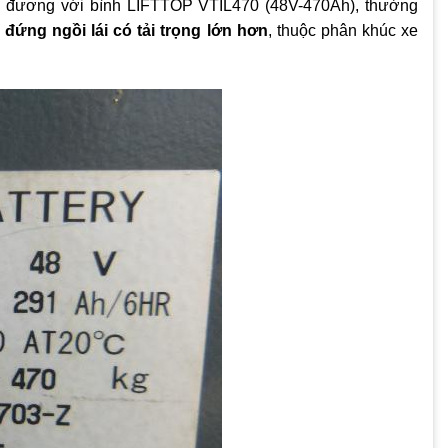
đương với bình LIFTTOP VTIL470 (48V-470Ah), thường
 đứng ngồi lái có tải trọng lớn hơn
, thuộc phân khúc xe