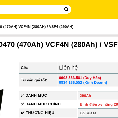
 (470AH) VCF4N (280AH) / VSF4 (290AH)
D470 (470Ah) VCF4N (280Ah) / VSF
Liên hệ
Giá:
0903.333.581 (Duy Hòa)
Tư vấn giá tốt:
0934.166.552 (Kinh Doanh)
✅ DANH MỤC
290Ah
✅ DANH MỤC CHÍNH
Bình điện xe nâng 2
✔️ THƯƠNG HIỆU
GS Yuasa