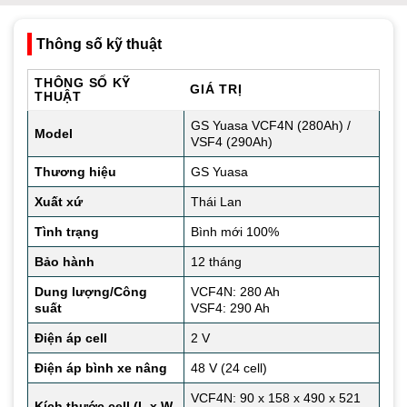
Thông số kỹ thuật
THÔNG SỐ KỸ
GIÁ TRỊ
THUẬT
GS Yuasa VCF4N (280Ah) /
Model
VSF4 (290Ah)
Thương hiệu
GS Yuasa
Xuất xứ
Thái Lan
Tình trạng
Bình mới 100%
Bảo hành
12 tháng
Dung lượng/Công
VCF4N: 280 Ah
suất
VSF4: 290 Ah
Điện áp cell
2 V
Điện áp bình xe nâng
48 V (24 cell)
VCF4N: 90 x 158 x 490 x 521
Kích thước cell (L x W