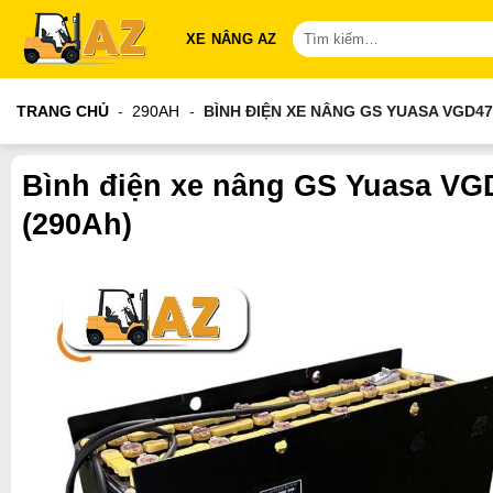
Bỏ
Tìm
XE NÂNG AZ
qua
kiếm:
nội
dung
TRANG CHỦ
-
290AH
-
BÌNH ĐIỆN XE NÂNG GS YUASA VGD470
Bình điện xe nâng GS Yuasa VG
(290Ah)