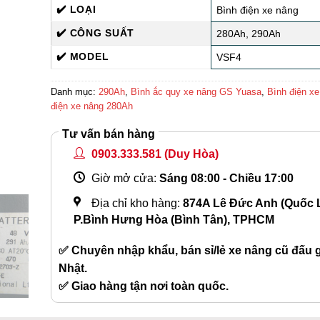
✔️ LOẠI
Bình điện xe nâng
✔️ CÔNG SUẤT
280Ah, 290Ah
✔️ MODEL
VSF4
Danh mục:
290Ah
,
Bình ắc quy xe nâng GS Yuasa
,
Bình điện x
điện xe nâng 280Ah
Tư vấn bán hàng
0903.333.581
(Duy Hòa)
Giờ mở cửa:
Sáng 08:00 - Chiều 17:00
Địa chỉ kho hàng:
874A Lê Đức Anh (Quốc L
P.Bình Hưng Hòa (Bình Tân), TPHCM
✅ Chuyên nhập khẩu, bán sỉ/lẻ xe nâng cũ đấu gi
Nhật.
✅ Giao hàng tận nơi toàn quốc.