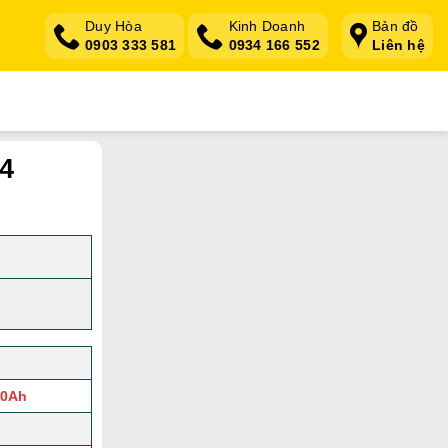
Duy Hòa
Kinh Doanh
Bản đồ
0903 333 581
0934 166 552
Liên hệ
4
80Ah