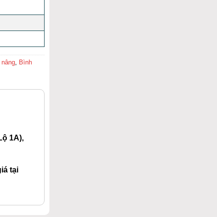
e nâng
,
Bình
ộ 1A),
á tại