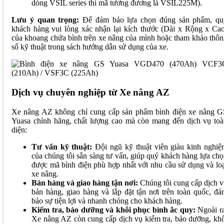
dòng VSIL series thì mã tương đương là VSIL225M).
Lưu ý quan trọng:
Để đảm bảo lựa chọn đúng sản phẩm, qu
khách hàng vui lòng xác nhận lại kích thước (Dài x Rộng x Ca
của khoang chứa bình trên xe nâng của mình hoặc tham khảo thô
số kỹ thuật trong sách hướng dẫn sử dụng của xe.
Dịch vụ chuyên nghiệp từ Xe nâng AZ
Xe nâng AZ không chỉ cung cấp sản phẩm bình điện xe nâng G
Yuasa chính hãng, chất lượng cao mà còn mang đến dịch vụ toà
diện:
Tư vấn kỹ thuật:
Đội ngũ kỹ thuật viên giàu kinh nghiệ
của chúng tôi sẵn sàng tư vấn, giúp quý khách hàng lựa ch
được mã bình điện phù hợp nhất với nhu cầu sử dụng và lo
xe nâng.
Bán hàng và giao hàng tận nơi:
Chúng tôi cung cấp dịch 
bán hàng, giao hàng và lắp đặt tận nơi trên toàn quốc, đ
bảo sự tiện lợi và nhanh chóng cho khách hàng.
Kiểm tra, bảo dưỡng và khôi phục bình ắc quy:
Ngoài ra
Xe nâng AZ còn cung cấp dịch vụ kiểm tra, bảo dưỡng, kh