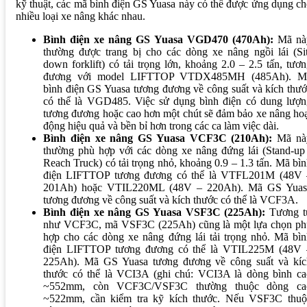
kỹ thuật, các mã bình điện GS Yuasa này có thể được ứng dụng c
nhiều loại xe nâng khác nhau.
Bình điện xe nâng GS Yuasa VGD470 (470Ah):
Mã nà
thường được trang bị cho các dòng xe nâng ngồi lái (Sit
down forklift) có tải trọng lớn, khoảng 2.0 – 2.5 tấn, tươ
đương với model LIFTTOP VTDX485MH (485Ah). M
bình điện GS Yuasa tương đương về công suất và kích thư
có thể là VGD485. Việc sử dụng bình điện có dung lượn
tương đương hoặc cao hơn một chút sẽ đảm bảo xe nâng ho
động hiệu quả và bền bỉ hơn trong các ca làm việc dài.
Bình điện xe nâng GS Yuasa VCF3C (210Ah):
Mã nà
thường phù hợp với các dòng xe nâng đứng lái (Stand-up 
Reach Truck) có tải trọng nhỏ, khoảng 0.9 – 1.3 tấn. Mã bì
điện LIFTTOP tương đương có thể là VTFL201M (48V 
201Ah) hoặc VTIL220ML (48V – 220Ah). Mã GS Yuas
tương đương về công suất và kích thước có thể là VCF3A.
Bình điện xe nâng GS Yuasa VSF3C (225Ah):
Tương t
như VCF3C, mã VSF3C (225Ah) cũng là một lựa chọn ph
hợp cho các dòng xe nâng đứng lái tải trọng nhỏ. Mã bìn
điện LIFTTOP tương đương có thể là VTIL225M (48V 
225Ah). Mã GS Yuasa tương đương về công suất và kíc
thước có thể là VCI3A (ghi chú: VCI3A là dòng bình ca
~552mm, còn VCF3C/VSF3C thường thuộc dòng ca
~522mm, cần kiểm tra kỹ kích thước. Nếu VSF3C thuộ