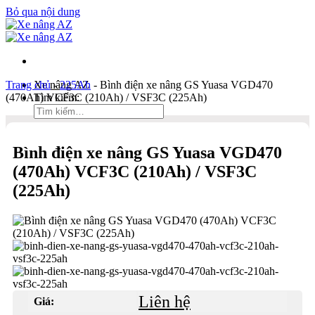
Bỏ qua nội dung
Trang chủ
Xe nâng AZ
-
225Ah
-
Bình điện xe nâng GS Yuasa VGD470
(470Ah) VCF3C (210Ah) / VSF3C (225Ah)
Tìm kiếm:
Duy Hòa
Bình điện xe nâng GS Yuasa VGD470
0903 333 581
(470Ah) VCF3C (210Ah) / VSF3C
Kinh Doanh
(225Ah)
0934 166 552
Bản đồ
Liên hệ
Tìm kiếm:
Liên hệ
Giá: