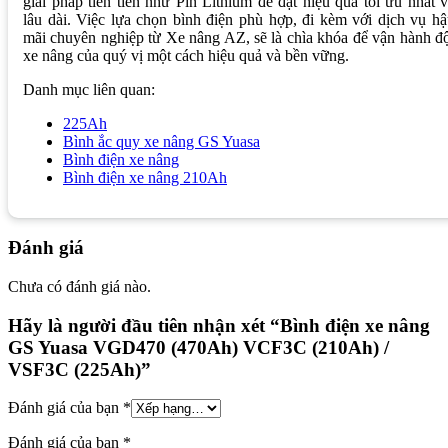
giải pháp tiên tiến như Pin Lithium để đạt hiệu quả tối ưu nhất 
lâu dài. Việc lựa chọn bình điện phù hợp, đi kèm với dịch vụ h
mãi chuyên nghiệp từ Xe nâng AZ, sẽ là chìa khóa để vận hành đ
xe nâng của quý vị một cách hiệu quả và bền vững.
Danh mục liên quan:
225Ah
Bình ắc quy xe nâng GS Yuasa
Bình điện xe nâng
Bình điện xe nâng 210Ah
Đánh giá
Chưa có đánh giá nào.
Hãy là người đầu tiên nhận xét “Bình điện xe nâng
GS Yuasa VGD470 (470Ah) VCF3C (210Ah) /
VSF3C (225Ah)”
Đánh giá của bạn
*
Đánh giá của bạn
*