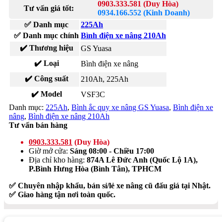
0903.333.581 (Duy Hòa)
Tư vấn giá tốt:
0934.166.552 (Kinh Doanh)
✅ Danh mục
225Ah
✅ Danh mục chính
Bình điện xe nâng 210Ah
✔️ Thương hiệu
GS Yuasa
✔️ Loại
Bình điện xe nâng
✔️ Công suất
210Ah, 225Ah
✔️ Model
VSF3C
Danh mục:
225Ah
,
Bình ắc quy xe nâng GS Yuasa
,
Bình điện xe
nâng
,
Bình điện xe nâng 210Ah
Tư vấn bán hàng
0903.333.581
(Duy Hòa)
Giờ mở cửa:
Sáng 08:00 - Chiều 17:00
Địa chỉ kho hàng:
874A Lê Đức Anh (Quốc Lộ 1A),
P.Bình Hưng Hòa (Bình Tân), TPHCM
✅ Chuyên nhập khẩu, bán sỉ/lẻ xe nâng cũ đấu giá tại Nhật.
✅ Giao hàng tận nơi toàn quốc.