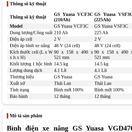
Thông số kỹ thuật
GS Yuasa VCF3C
GS Yuasa VSF3
Thông số kỹ thuật
(210Ah)
(225Ah)
Model
GS Yuasa VCF3C
GS Yuasa VSF3C
Dung lượng/Công suất
210 Ah
225 Ah
Điện áp cell
2 V
2 V
Điện áp bình xe nâng
48 V (24 cell)
48 V (24 cell)
Kích thước cell (L x W
90 x 158 x 490 x
90 x 158 x 490 
x h x H)
521 mm
521 mm
Khối lượng 1 hộc bình
14.5 kg
14.5 kg
Lượng dung dịch
4.1 Lít
4.1 Lít
Thương hiệu
GS Yuasa
GS Yuasa
Xuất xứ
Thái Lan
Thái Lan
Tình trạng
Bình mới 100%
Bình mới 100%
Bảo hành
12 tháng
12 tháng
Mô tả sản phẩm
Bình điện xe nâng GS Yuasa VGD47