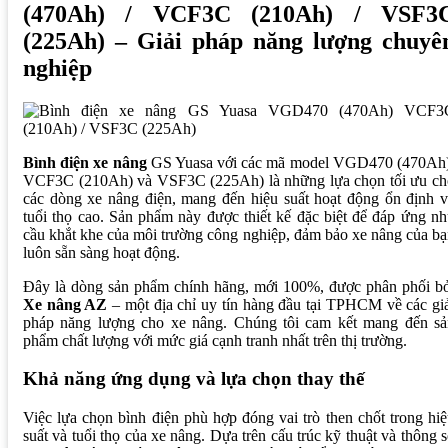
(470Ah) / VCF3C (210Ah) / VSF3
(225Ah) – Giải pháp năng lượng chuyê
nghiệp
Bình điện xe nâng
GS Yuasa với các mã model VGD470 (470Ah)
VCF3C (210Ah) và VSF3C (225Ah) là những lựa chọn tối ưu ch
các dòng xe nâng điện, mang đến hiệu suất hoạt động ổn định 
tuổi thọ cao. Sản phẩm này được thiết kế đặc biệt để đáp ứng n
cầu khắt khe của môi trường công nghiệp, đảm bảo xe nâng của b
luôn sẵn sàng hoạt động.
Đây là dòng sản phẩm chính hãng, mới 100%, được phân phối bở
Xe nâng AZ
– một địa chỉ uy tín hàng đầu tại TPHCM về các gi
pháp năng lượng cho xe nâng. Chúng tôi cam kết mang đến sả
phẩm chất lượng với mức giá cạnh tranh nhất trên thị trường.
Khả năng ứng dụng và lựa chọn thay thế
Việc lựa chọn bình điện phù hợp đóng vai trò then chốt trong hi
suất và tuổi thọ của xe nâng. Dựa trên cấu trúc kỹ thuật và thông 