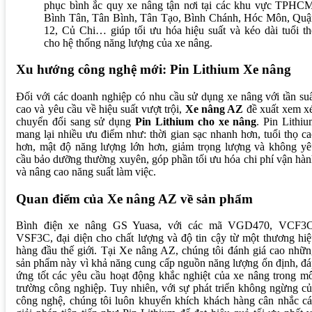
phục bình ắc quy xe nâng tận nơi tại các khu vực TPHCM
Bình Tân, Tân Bình, Tân Tạo, Bình Chánh, Hóc Môn, Quậ
12, Củ Chi… giúp tối ưu hóa hiệu suất và kéo dài tuổi t
cho hệ thống năng lượng của xe nâng.
Xu hướng công nghệ mới: Pin Lithium Xe nâng
Đối với các doanh nghiệp có nhu cầu sử dụng xe nâng với tần su
cao và yêu cầu về hiệu suất vượt trội,
Xe nâng AZ
đề xuất xem xé
chuyển đổi sang sử dụng
Pin Lithium cho xe nâng
. Pin Lithi
mang lại nhiều ưu điểm như: thời gian sạc nhanh hơn, tuổi thọ c
hơn, mật độ năng lượng lớn hơn, giảm trọng lượng và không yê
cầu bảo dưỡng thường xuyên, góp phần tối ưu hóa chi phí vận hà
và nâng cao năng suất làm việc.
Quan điểm của Xe nâng AZ về sản phẩm
Bình điện xe nâng GS Yuasa, với các mã VGD470, VCF3C
VSF3C, đại diện cho chất lượng và độ tin cậy từ một thương hi
hàng đầu thế giới. Tại Xe nâng AZ, chúng tôi đánh giá cao nhữ
sản phẩm này vì khả năng cung cấp nguồn năng lượng ổn định, đ
ứng tốt các yêu cầu hoạt động khắc nghiệt của xe nâng trong m
trường công nghiệp. Tuy nhiên, với sự phát triển không ngừng c
công nghệ, chúng tôi luôn khuyến khích khách hàng cân nhắc c