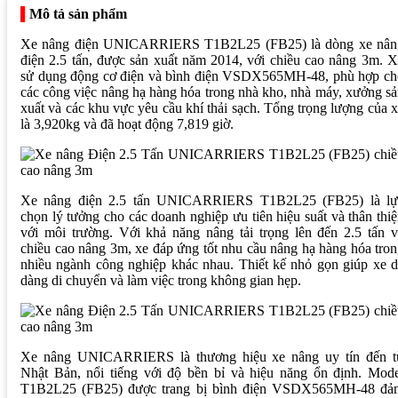
Mô tả sản phẩm
Xe nâng điện UNICARRIERS T1B2L25 (FB25) là dòng xe nân
điện 2.5 tấn, được sản xuất năm 2014, với chiều cao nâng 3m. 
sử dụng động cơ điện và bình điện VSDX565MH-48, phù hợp ch
các công việc nâng hạ hàng hóa trong nhà kho, nhà máy, xưởng s
xuất và các khu vực yêu cầu khí thải sạch. Tổng trọng lượng của 
là 3,920kg và đã hoạt động 7,819 giờ.
Xe nâng điện 2.5 tấn UNICARRIERS T1B2L25 (FB25) là lự
chọn lý tưởng cho các doanh nghiệp ưu tiên hiệu suất và thân thi
với môi trường. Với khả năng nâng tải trọng lên đến 2.5 tấn 
chiều cao nâng 3m, xe đáp ứng tốt nhu cầu nâng hạ hàng hóa tro
nhiều ngành công nghiệp khác nhau. Thiết kế nhỏ gọn giúp xe 
dàng di chuyển và làm việc trong không gian hẹp.
Xe nâng UNICARRIERS là thương hiệu xe nâng uy tín đến t
Nhật Bản, nổi tiếng với độ bền bỉ và hiệu năng ổn định. Mode
T1B2L25 (FB25) được trang bị bình điện VSDX565MH-48 đả