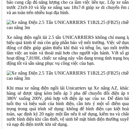
bảo cung cấp đủ năng lượng cho ca làm việc liên tục. Lốp xe nâ
trước 23x9-10 và lốp xe nâng sau 18x7-8 giúp xe di chuyển êm 
và an toàn trên nhiều loại địa hình.
Xe nâng điện ngồi lái 2.5 tấn UNICARRIERS không chỉ mang lạ
hiệu quả kinh tế mà còn góp phần bảo vệ môi trường. Việc sử dụ
động cơ điện giúp giảm thiểu khí thải và tiếng ồn, tạo môi trườ
làm việc an toàn và thoải mái hơn cho người vận hành. Với số g
hoạt động 7,819H, chiếc xe nâng này vẫn đang trong tình trạng ho
động tốt và sẵn sàng phục vụ công việc của bạn.
Khi mua xe nâng điện ngồi lái Unicarriers tại Xe nâng AZ, khá
hàng sẽ được tặng kèm biến áp 3 pha để chuyển đổi điện áp t
380V xuống 200V, phù hợp với điện áp sạc của xe. Để đảm bả
tuổi thọ và hiệu suất của bình điện, cần lưu ý một số điểm qu
trọng trong quá trình sử dụng: không để bình điện cạn kiệt ho
toàn, sạc định kỳ 20 ngày một lần nếu ít sử dụng, kiểm tra và ch
nước bình điện khi cần thiết, vệ sinh bề mặt bình điện thường xuy
và nạp đủ điện trước khi sử dụng.