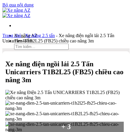
Bỏ qua nội dung
Trang chủ
Xe nâng AZ
-
Xe nâng 2.5 tấn
-
Xe nâng điện ngồi lái 2.5 Tấn
Unicarriers T1B2L25 (FB25) chiều cao nâng 3m
Tìm kiếm:
Duy Hòa
Xe nâng điện ngồi lái 2.5 Tấn
0903 333 581
Unicarriers T1B2L25 (FB25) chiều cao
Kinh Doanh
nâng 3m
0934 166 552
Bản đồ
Liên hệ
Tìm kiếm:
+ 3