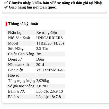
✅ Chuyên nhập khẩu, bán sỉ/lẻ xe nâng cũ đấu giá tại Nhật.
✅ Giao hàng tận nơi toàn quốc.
Thông số kỹ thuật
Phân loại
Xe nâng điện
Nhà Sản Xuất
UNICARRIERS
Model
T1B2L25 (FB25)
Sức Nâng
2.5 Tấn
Chiều Cao Nâng
3m
Động cơ
Điện
Năm sản xuất
2014
Bình điện
VSDX565MH-48
Hộp số
---
Tổng trọng lượng
3,920kg
Số giờ hoạt động
7,819H
Bánh trước
Lốp đặc 23x9-10
Bánh sau
Lốp đặc 18x7-8