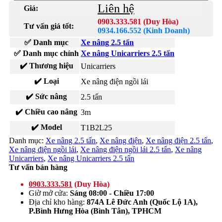
Liên hệ
Giá:
0903.333.581 (Duy Hòa)
Tư vấn giá tốt:
0934.166.552 (Kinh Doanh)
✅ Danh mục
Xe nâng 2.5 tấn
✅ Danh mục chính
Xe nâng Unicarriers 2.5 tấn
✔️ Thương hiệu
Unicarriers
✔️ Loại
Xe nâng điện ngồi lái
✔️ Sức nâng
2.5 tấn
✔️ Chiều cao nâng
3m
✔️ Model
T1B2L25
Danh mục:
Xe nâng 2.5 tấn
,
Xe nâng điện
,
Xe nâng điện 2.5 tấn
,
Xe nâng điện ngồi lái
,
Xe nâng điện ngồi lái 2.5 tấn
,
Xe nâng
Unicarriers
,
Xe nâng Unicarriers 2.5 tấn
Tư vấn bán hàng
0903.333.581
(Duy Hòa)
Giờ mở cửa:
Sáng 08:00 - Chiều 17:00
Địa chỉ kho hàng:
874A Lê Đức Anh (Quốc Lộ 1A),
P.Bình Hưng Hòa (Bình Tân), TPHCM