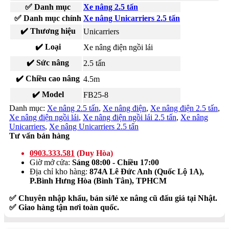
✅ Danh mục
Xe nâng 2.5 tấn
✅ Danh mục chính
Xe nâng Unicarriers 2.5 tấn
✔️ Thương hiệu
Unicarriers
✔️ Loại
Xe nâng điện ngồi lái
✔️ Sức nâng
2.5 tấn
✔️ Chiều cao nâng
4.5m
✔️ Model
FB25-8
Danh mục:
Xe nâng 2.5 tấn
,
Xe nâng điện
,
Xe nâng điện 2.5 tấn
,
Xe nâng điện ngồi lái
,
Xe nâng điện ngồi lái 2.5 tấn
,
Xe nâng
Unicarriers
,
Xe nâng Unicarriers 2.5 tấn
Tư vấn bán hàng
0903.333.581
(Duy Hòa)
Giờ mở cửa:
Sáng 08:00 - Chiều 17:00
Địa chỉ kho hàng:
874A Lê Đức Anh (Quốc Lộ 1A),
P.Bình Hưng Hòa (Bình Tân), TPHCM
✅ Chuyên nhập khẩu, bán sỉ/lẻ xe nâng cũ đấu giá tại Nhật.
✅ Giao hàng tận nơi toàn quốc.