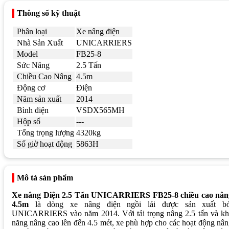
Thông số kỹ thuật
Phân loại
Xe nâng điện
Nhà Sản Xuất
UNICARRIERS
Model
FB25-8
Sức Nâng
2.5 Tấn
Chiều Cao Nâng
4.5m
Động cơ
Điện
Năm sản xuất
2014
Bình điện
VSDX565MH
Hộp số
---
Tổng trọng lượng
4320kg
Số giờ hoạt động
5863H
Mô tả sản phẩm
Xe nâng Điện 2.5 Tấn UNICARRIERS FB25-8 chiều cao nân
4.5m
là dòng xe nâng điện ngồi lái được sản xuất bở
UNICARRIERS vào năm 2014. Với tải trọng nâng 2.5 tấn và kh
năng nâng cao lên đến 4.5 mét, xe phù hợp cho các hoạt động nâ