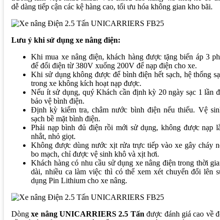
dễ dàng tiếp cận các kệ hàng cao, tối ưu hóa không gian kho bãi.
Lưu ý khi sử dụng xe nâng điện:
Khi mua xe nâng điện, khách hàng được tặng biến áp 3 ph
để đổi điện từ 380V xuống 200V để nạp điện cho xe.
Khi sử dụng không được để bình điện hết sạch, hệ thống s
trong xe không kích hoạt nạp được.
Nếu ít sử dụng, quý Khách cần định kỳ 20 ngày sạc 1 lần 
bảo vệ bình điện.
Định kỳ kiểm tra, châm nước bình điện nếu thiếu. Vệ sin
sạch bề mặt bình điện.
Phải nạp bình đủ điện rồi mới sử dụng, không được nạp l
nhắt, nhỏ giọt.
Không được dùng nước xịt rửa trực tiếp vào xe gây cháy 
bo mạch, chỉ được vệ sinh khô và xịt hơi.
Khách hàng có nhu cầu sử dụng xe nâng điện trong thời gi
dài, nhiều ca làm việc thì có thể xem xét chuyển đổi lên 
dụng Pin Lithium cho xe nâng.
Dòng
xe nâng UNICARRIERS 2.5 Tấn
được đánh giá cao về 