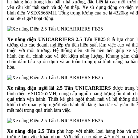
hạ hàng hóa trong kho bãi, nhà xưởng, đặc biệt là các môi trườ
yêu cầu khí thải sạch và độ ồn thấp. Xe sử dụng động cơ điện 
bình điện VSDX565MH. Tổng trọng lượng của xe là 4320kg và đ
qua 5863 giờ hoạt động.
Xe nâng điện UNICARRIERS 2.5 Tấn FB25-8
là lựa chọn l
tưởng cho các doanh nghiệp ưu tiên hiệu suất làm việc cao và th
thiện với môi trường. Hệ thống điều khiển tiên tiến giúp xe v
hành êm ái, chính xác và tiết kiệm năng lượng. Khung gầm chắ
chắn đảm bảo sự ổn định và an toàn trong quá trình nâng hạ hà
hóa.
Xe nâng điện ngồi lái 2.5 Tấn UNICARRIERS
được trang b
bình điện VSDX565MH, cung cấp nguồn năng lượng ổn định ch
quá trình vận hành. Thiết kế ghế ngồi thoải mái và hệ thống đi
khiển trực quan giúp người vận hành dễ dàng thao tác và giảm thi
mệt mỏi trong quá trình làm việc.
Xe nâng điện 2.5 Tấn
phù hợp với nhiều loại hàng hóa và mô
trường làm việc khác nhau. Với chiều cao nâng 4.5 mét, xe có t