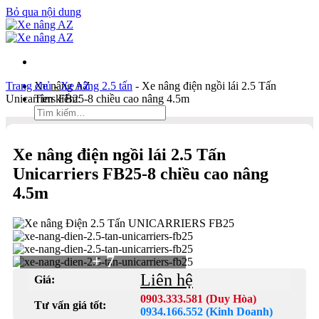
Bỏ qua nội dung
Trang chủ
Xe nâng AZ
-
Xe nâng 2.5 tấn
-
Xe nâng điện ngồi lái 2.5 Tấn
Unicarriers FB25-8 chiều cao nâng 4.5m
Tìm kiếm:
Duy Hòa
Xe nâng điện ngồi lái 2.5 Tấn
0903 333 581
Unicarriers FB25-8 chiều cao nâng
Kinh Doanh
4.5m
0934 166 552
Bản đồ
Liên hệ
Tìm kiếm:
+ 7
Liên hệ
Giá:
0903.333.581 (Duy Hòa)
Tư vấn giá tốt:
0934.166.552 (Kinh Doanh)