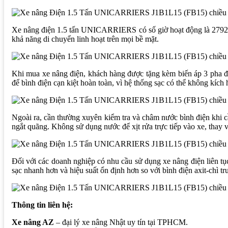
Xe nâng điện 1.5 tấn UNICARRIERS có số giờ hoạt động là 2792 g
khả năng di chuyển linh hoạt trên mọi bề mặt.
Khi mua xe nâng điện, khách hàng được tặng kèm biến áp 3 pha để
để bình điện cạn kiệt hoàn toàn, vì hệ thống sạc có thể không kích
Ngoài ra, cần thường xuyên kiểm tra và châm nước bình điện khi cần
ngắt quãng. Không sử dụng nước để xịt rửa trực tiếp vào xe, thay 
Đối với các doanh nghiệp có nhu cầu sử dụng xe nâng điện liên tục
sạc nhanh hơn và hiệu suất ổn định hơn so với bình điện axit-chì 
Thông tin liên hệ:
Xe nâng AZ
– đại lý xe nâng Nhật uy tín tại TPHCM.