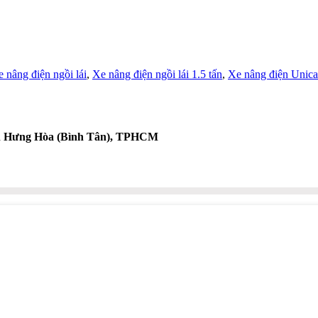
 nâng điện ngồi lái
,
Xe nâng điện ngồi lái 1.5 tấn
,
Xe nâng điện Unicar
nh Hưng Hòa (Bình Tân), TPHCM