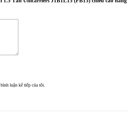
lái 1.5 Tấn Unicarriers J1B1L15 (FB15) chiều cao nân
bình luận kế tiếp của tôi.