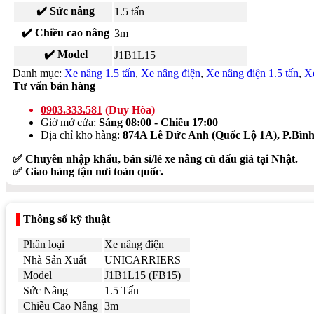
✔️ Sức nâng
1.5 tấn
✔️ Chiều cao nâng
3m
✔️ Model
J1B1L15
Danh mục:
Xe nâng 1.5 tấn
,
Xe nâng điện
,
Xe nâng điện 1.5 tấn
,
Xe
Tư vấn bán hàng
0903.333.581
(Duy Hòa)
Giờ mở cửa:
Sáng 08:00 - Chiều 17:00
Địa chỉ kho hàng:
874A Lê Đức Anh (Quốc Lộ 1A), P.Bì
✅ Chuyên nhập khẩu, bán sỉ/lẻ xe nâng cũ đấu giá tại Nhật.
✅ Giao hàng tận nơi toàn quốc.
Thông số kỹ thuật
Phân loại
Xe nâng điện
Nhà Sản Xuất
UNICARRIERS
Model
J1B1L15 (FB15)
Sức Nâng
1.5 Tấn
Chiều Cao Nâng
3m