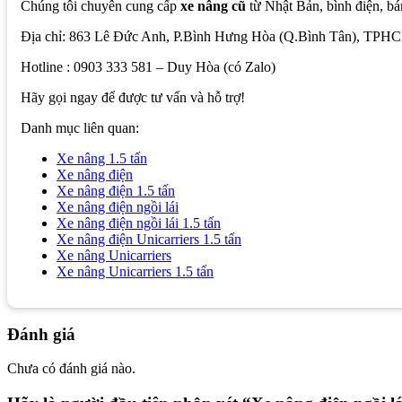
Chúng tôi chuyên cung cấp
xe nâng cũ
từ Nhật Bản, bình điện, bá
Địa chỉ: 863 Lê Đức Anh, P.Bình Hưng Hòa (Q.Bình Tân), TPH
Hotline : 0903 333 581 – Duy Hòa (có Zalo)
Hãy gọi ngay để được tư vấn và hỗ trợ!
Danh mục liên quan:
Xe nâng 1.5 tấn
Xe nâng điện
Xe nâng điện 1.5 tấn
Xe nâng điện ngồi lái
Xe nâng điện ngồi lái 1.5 tấn
Xe nâng điện Unicarriers 1.5 tấn
Xe nâng Unicarriers
Xe nâng Unicarriers 1.5 tấn
Đánh giá
Chưa có đánh giá nào.