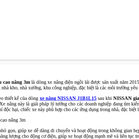
u cao nâng 3m
là dòng xe nâng điện ngồi lái được sản xuất năm 20
nhà kho, nhà xưởng, khu công nghiệp, đặc biệt là các môi trường yêu c
 thiết kế của dòng
xe nâng NISSAN J1B1L15
sau khi
NISSAN gia
 Xe nâng này là giải pháp lý tưởng cho các doanh nghiệp đang tìm kiế
í độc hại, chiếc xe này phù hợp cho các ứng dụng trong nhà, đặc biệt
gọn, giúp xe dễ dàng di chuyển và hoạt động trong không gian hẹp.
g lượng cho động cơ điện, giúp xe hoạt động mạnh mẽ và liên tục tro