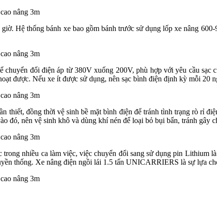
iờ. Hệ thống bánh xe bao gồm bánh trước sử dụng lốp xe nâng 600-9
 chuyển đổi điện áp từ 380V xuống 200V, phù hợp với yêu cầu sạc của
 hoạt được. Nếu xe ít được sử dụng, nên sạc bình điện định kỳ mỗi 20 n
 thiết, đồng thời vệ sinh bề mặt bình điện để tránh tình trạng rò rỉ đ
vào đó, nên vệ sinh khô và dùng khí nén để loại bỏ bụi bẩn, tránh gây 
 trong nhiều ca làm việc, việc chuyển đổi sang sử dụng pin Lithium là
truyền thống. Xe nâng điện ngồi lái 1.5 tấn UNICARRIERS là sự lựa chọ