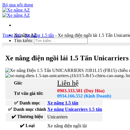
Bỏ qua nội dung
Xe nâng AZ
Trang chủ
-
Xe nâng 1.5 tấn
-
Xe nâng điện ngồi lái 1.5 Tấn Unicar
Tìm kiếm:
Duy Hòa
Xe nâng điện ngồi lái 1.5 Tấn Unicarrie
0903 333 581
Kinh Doanh
0934 166 552
Liên hệ
Giá:
Bản đồ
Liên hệ
0903.333.581 (Duy Hòa)
Tư vấn giá tốt:
0934.166.552 (Kinh Doanh)
Tìm kiếm:
✅ Danh mục
Xe nâng 1.5 tấn
✅ Danh mục chính
Xe nâng Unicarriers 1.5 tấn
✔️ Thương hiệu
Unicarriers
✔️ Loại
Xe nâng điện ngồi lái