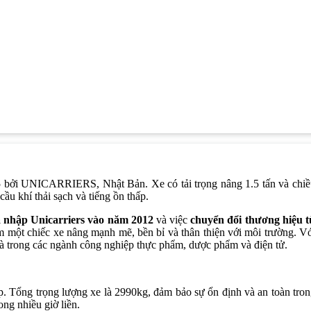
15 bởi UNICARRIERS, Nhật Bản. Xe có tải trọng nâng 1.5 tấn và chi
ầu khí thải sạch và tiếng ồn thấp.
 nhập Unicarriers vào năm 2012
và việc
chuyển đổi thương hiệu t
m một chiếc xe nâng mạnh mẽ, bền bỉ và thân thiện với môi trường. V
 là trong các ngành công nghiệp thực phẩm, dược phẩm và điện tử.
 Tổng trọng lượng xe là 2990kg, đảm bảo sự ổn định và an toàn tro
ng nhiều giờ liền.