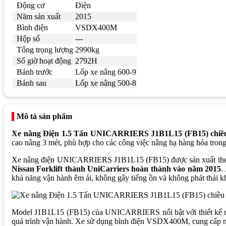
Động cơ
Điện
Năm sản xuất
2015
Bình điện
VSDX400M
Hộp số
---
Tổng trọng lượng
2990kg
Số giờ hoạt động
2792H
Bánh trước
Lốp xe nâng 600-9
Bánh sau
Lốp xe nâng 500-8
Mô tả sản phẩm
Xe nâng Điện 1.5 Tấn UNICARRIERS J1B1L15 (FB15) chiề
cao nâng 3 mét, phù hợp cho các công việc nâng hạ hàng hóa trong 
Xe nâng điện UNICARRIERS J1B1L15 (FB15) được sản xuất theo
Nissan Forklift thành UniCarriers hoàn thành vào năm 2015
.
khả năng vận hành êm ái, không gây tiếng ồn và không phát thải kh
Model J1B1L15 (FB15) của UNICARRIERS nổi bật với thiết kế nhỏ 
quá trình vận hành. Xe sử dụng bình điện VSDX400M, cung cấp năn