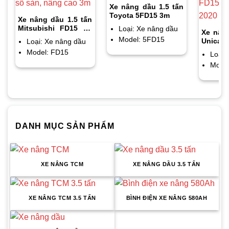
Xe nâng dầu 1.5 tấn
Toyota 5FD15 3m
Xe nâng dầu 1.5 tấn
Mitsubishi FD15 số
Loại: Xe nâng dầu
Xe nâng
sàn, nâng cao 3m
Model: 5FD15
Unicarr
Loại: Xe nâng dầu
3m, sx 
Model: FD15
Loại:
Mode
DANH MỤC SẢN PHẨM
XE NÂNG TCM
XE NÂNG DẦU 3.5 TẤN
XE NÂNG TCM 3.5 TẤN
BÌNH ĐIỆN XE NÂNG 580AH