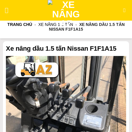
Bỏ
qua
nội
TRANG CHỦ
-
XE NÂNG 1.5 TẤN
-
XE NÂNG DẦU 1.5 TẤN
dung
NISSAN F1F1A15
Xe nâng dầu 1.5 tấn Nissan F1F1A15