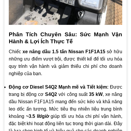
Phân Tích Chuyên Sâu: Sức Mạnh Vận
Hành & Lợi Ích Thực Tế
Chiếc
xe nâng dầu 1.5 tấn Nissan F1F1A15
sở hữu
những ưu điểm vượt trội, được thiết kế để tối ưu hóa
quy trình vận hành và giảm thiểu chi phí cho doanh
nghiệp của bạn.
Động cơ Diesel S4Q2 Mạnh mẽ và Tiết kiệm:
Được
trang bị động cơ
S4Q2
với công suất
35 kW
, xe nâng
dầu Nissan F1F1A15 mang đến sức kéo và khả năng
leo dốc ấn tượng. Mức tiêu thụ nhiên liệu trung bình
khoảng
~3.5 lít/giờ
giúp tối ưu hóa chi phí vận hành,
đặc biệt khi hoạt động liên tục trong thời gian dài. Đây
là lựa chọn kinh tế và hiệu quả cho các doanh nghiệp