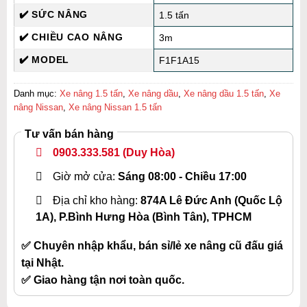
✔️ SỨC NÂNG
1.5 tấn
✔️ CHIỀU CAO NÂNG
3m
✔️ MODEL
F1F1A15
Danh mục:
Xe nâng 1.5 tấn
,
Xe nâng dầu
,
Xe nâng dầu 1.5 tấn
,
Xe
nâng Nissan
,
Xe nâng Nissan 1.5 tấn
Tư vấn bán hàng
0903.333.581
(Duy Hòa)
Giờ mở cửa:
Sáng 08:00 - Chiều 17:00
Địa chỉ kho hàng:
874A Lê Đức Anh (Quốc Lộ
1A), P.Bình Hưng Hòa (Bình Tân), TPHCM
✅ Chuyên nhập khẩu, bán sỉ/lẻ xe nâng cũ đấu giá
tại Nhật.
✅ Giao hàng tận nơi toàn quốc.