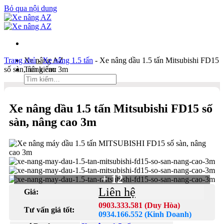
Bỏ qua nội dung
Trang chủ
Xe nâng AZ
-
Xe nâng 1.5 tấn
-
Xe nâng dầu 1.5 tấn Mitsubishi FD15
số sàn, nâng cao 3m
Tìm kiếm:
Duy Hòa
Xe nâng dầu 1.5 tấn Mitsubishi FD15 số
0903 333 581
sàn, nâng cao 3m
Kinh Doanh
0934 166 552
Bản đồ
Liên hệ
+ 12
Tìm kiếm:
Liên hệ
Giá:
0903.333.581 (Duy Hòa)
Tư vấn giá tốt:
0934.166.552 (Kinh Doanh)