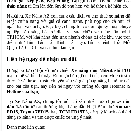
Dịch giá
,
Kẹp giấy
,
Kẹp vuông
,
Gật gù
hoặc thay đổi
chiều ca
tháp nâng
từ 3m lên đến 6m để phù hợp với hệ thống kệ hiện có.
Ngoài ra, Xe Nâng AZ còn cung cấp dịch vụ cho thuê
xe nâng dầ
Nhật chính hãng với giá cả cạnh tranh, phù hợp cho cả nhu cầ
ngắn hạn và dài hạn. Đặc biệt, chúng tôi có đội ngũ kỹ thuật chuy
nghiệp, sẵn sàng hỗ trợ dịch vụ sửa chữa xe nâng tận nơi tạ
TP.HCM, với khả năng đáp ứng nhanh chóng tại các khu vực trọ
điểm như Bình Tân, Tân Bình, Tân Tạo, Bình Chánh, Hóc Môn
Quận 12, Củ Chi và các tỉnh lân cận.
Liên hệ ngay để nhận ưu đãi!
Đừng bỏ lỡ cơ hội sở hữu chiếc
Xe nâng dầu Mitsubishi FD1
mạnh mẽ và bền bỉ này. Để nhận báo giá chi tiết, xem video test 
thực tế và được tư vấn chuyên sâu về giải pháp nâng hạ tối ưu c
kho bãi của bạn, hãy liên hệ ngay với chúng tôi qua Hotline:
[S
Hotline của bạn]
.
Tại Xe Nâng AZ, chúng tôi luôn có sẵn nhiều lựa chọn
xe nân
dầu 1.5 tấn
từ các thương hiệu hàng đầu Nhật Bản như
Komats
FD15
,
Toyota 7FD15
, hay
TCM FD15T3
, để quý khách có thể 
dàng so sánh và tìm được chiếc xe ưng ý nhất.
Danh mục liên quan: