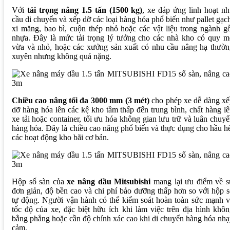
Với
tải trọng nâng 1.5 tấn (1500 kg)
, xe đáp ứng linh hoạt n
cầu di chuyển và xếp dỡ các loại hàng hóa phổ biến như pallet gạc
xi măng, bao bì, cuộn thép nhỏ hoặc các vật liệu trong ngành g
nhựa. Đây là mức tải trọng lý tưởng cho các nhà kho có quy m
vừa và nhỏ, hoặc các xưởng sản xuất có nhu cầu nâng hạ thườn
xuyên nhưng không quá nặng.
Chiều cao nâng tối đa 3000 mm (3 mét)
cho phép xe dễ dàng xế
dỡ hàng hóa lên các kệ kho tầm thấp đến trung bình, chất hàng l
xe tải hoặc container, tối ưu hóa không gian lưu trữ và luân chuy
hàng hóa. Đây là chiều cao nâng phổ biến và thực dụng cho hầu h
các hoạt động kho bãi cơ bản.
Hộp số sàn của
xe nâng dầu Mitsubishi
mang lại ưu điểm về s
đơn giản, độ bền cao và chi phí bảo dưỡng thấp hơn so với hộp 
tự động. Người vận hành có thể kiểm soát hoàn toàn sức mạnh 
tốc độ của xe, đặc biệt hữu ích khi làm việc trên địa hình khô
bằng phẳng hoặc cần độ chính xác cao khi di chuyển hàng hóa nh
cảm.