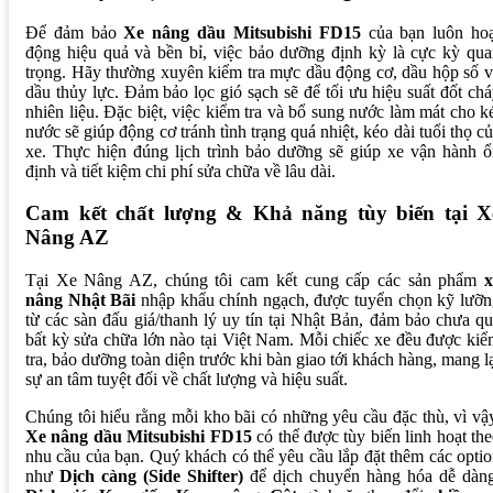
Để đảm bảo
Xe nâng dầu Mitsubishi FD15
của bạn luôn hoạ
động hiệu quả và bền bỉ, việc bảo dưỡng định kỳ là cực kỳ qu
trọng. Hãy thường xuyên kiểm tra mực dầu động cơ, dầu hộp số 
dầu thủy lực. Đảm bảo lọc gió sạch sẽ để tối ưu hiệu suất đốt ch
nhiên liệu. Đặc biệt, việc kiểm tra và bổ sung nước làm mát cho k
nước sẽ giúp động cơ tránh tình trạng quá nhiệt, kéo dài tuổi thọ c
xe. Thực hiện đúng lịch trình bảo dưỡng sẽ giúp xe vận hành 
định và tiết kiệm chi phí sửa chữa về lâu dài.
Cam kết chất lượng & Khả năng tùy biến tại X
Nâng AZ
Tại Xe Nâng AZ, chúng tôi cam kết cung cấp các sản phẩm
x
nâng Nhật Bãi
nhập khẩu chính ngạch, được tuyển chọn kỹ lưỡn
từ các sàn đấu giá/thanh lý uy tín tại Nhật Bản, đảm bảo chưa q
bất kỳ sửa chữa lớn nào tại Việt Nam. Mỗi chiếc xe đều được ki
tra, bảo dưỡng toàn diện trước khi bàn giao tới khách hàng, mang l
sự an tâm tuyệt đối về chất lượng và hiệu suất.
Chúng tôi hiểu rằng mỗi kho bãi có những yêu cầu đặc thù, vì vậ
Xe nâng dầu Mitsubishi FD15
có thể được tùy biến linh hoạt th
nhu cầu của bạn. Quý khách có thể yêu cầu lắp đặt thêm các opti
như
Dịch càng (Side Shifter)
để dịch chuyển hàng hóa dễ dàng