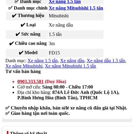
✅ Danh mục
Xe nâng 1.5 tấn
✅ Danh mục chính
Xe nâng Mitsubishi 1.5 tấn
✔️ Thương hiệu
Mitsubishi
✔️ Loại
Xe nâng dầu
✔️ Sức nâng
1.5 tấn
✔️ Chiều cao nâng
3m
✔️ Model
FD15
Danh mục:
Xe nâng 1.5 tấn
,
Xe nâng dầu
,
Xe nâng dầu 1.5 tấn
,
Xe nâng Mitsubishi
,
Xe nâng Mitsubishi 1.5 tấn
Tư vấn bán hàng
0903.333.581
(Duy Hòa)
Giờ mở cửa:
Sáng 08:00 - Chiều 17:00
Địa chỉ kho hàng:
874A Lê Đức Anh (Quốc Lộ 1A),
P.Bình Hưng Hòa (Bình Tân), TPHCM
✅ Chuyên nhập khẩu, bán sỉ/lẻ xe nâng cũ đấu giá tại Nhật.
✅ Giao hàng tận nơi toàn quốc.
Thông số kỹ thuật