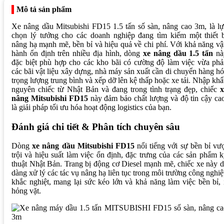
Mô tả sản phẩm
Xe nâng dầu Mitsubishi FD15 1.5 tấn số sàn, nâng cao 3m, là l
chọn lý tưởng cho các doanh nghiệp đang tìm kiếm một thiết b
nâng hạ mạnh mẽ, bền bỉ và hiệu quả về chi phí. Với khả năng v
hành ổn định trên nhiều địa hình, dòng
xe nâng dầu 1.5 tấn
nà
đặc biệt phù hợp cho các kho bãi có cường độ làm việc vừa phả
các bãi vật liệu xây dựng, nhà máy sản xuất cần di chuyển hàng h
trọng lượng trung bình và xếp dỡ lên kệ thấp hoặc xe tải. Nhập kh
nguyên chiếc từ Nhật Bản và đang trong tình trạng đẹp, chiếc
x
nâng Mitsubishi FD15
này đảm bảo chất lượng và độ tin cậy ca
là giải pháp tối ưu hóa hoạt động logistics của bạn.
Đánh giá chi tiết & Phân tích chuyên sâu
Dòng
xe nâng dầu Mitsubishi FD15
nổi tiếng với sự bền bỉ vư
trội và hiệu suất làm việc ổn định, đặc trưng của các sản phẩm 
thuật Nhật Bản. Trang bị động cơ Diesel mạnh mẽ, chiếc xe này 
dàng xử lý các tác vụ nâng hạ liên tục trong môi trường công nghi
khắc nghiệt, mang lại sức kéo lớn và khả năng làm việc bền bỉ, 
hỏng vặt.