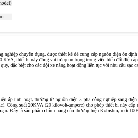
model)
cm
ng nghiệp chuyên dụng, được thiết kế để cung cấp nguồn điện ổn định
KVA, thiết bị này đóng vai trò quan trọng trong việc biến đổi điện áp
c quy, đặc biệt cho các đội xe nâng hoạt động liên tục với nhu cầu sạc c
n áp linh hoạt, thường từ nguồn điện 3 pha công nghiệp sang điện á
). Công suất 20KVA (20 kilovolt-ampere) cho phép thiết bị này cấp n
n đoạn. Đây là sản phẩm chính hãng của thương hiệu Kobishin, mới 100