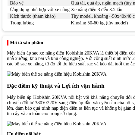
Bảo vệ
Quá tải, quá áp, ngắn mạch (tùy 
Ứng dụng phù hợp với xe nâng
Xe nâng điện 3 đến 3.5 tấn
Kích thước (tham khảo)
Tùy model, khoảng ~50x40x40 
Trọng lượng
Khoảng 50-60 kg (tùy model)
Mô tả sản phẩm
Máy biến áp sạc xe nâng điện Kobishin 20KVA là thiết bị điện cô
nhà xưởng, kho bãi và khu công nghiệp. Với công suất định mức 20 
các bộ sạc xe nâng, từ đó tối ưu hiệu suất sạc và kéo dài tuổi thọ ắ
Đặc điểm kỹ thuật và Lợi ích vận hành
Máy biến áp Kobishin 20KVA nổi bật với khả năng chuyển đổi điệ
chuyển đổi từ 380V/220V sang điện áp đầu vào yêu cầu của bộ sạc
lớn, đảm bảo quá trình nạp điện diễn ra liên tục và không bị giá
tin cậy và an toàn cao trong sử dụng.
Ưu điểm nổi bật: