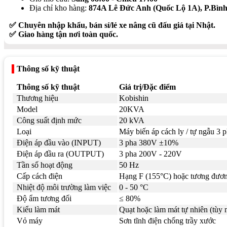
Địa chỉ kho hàng:
874A Lê Đức Anh (Quốc Lộ 1A), P.Bì
✅ Chuyên nhập khẩu, bán sỉ/lẻ xe nâng cũ đấu giá tại Nhật.
✅ Giao hàng tận nơi toàn quốc.
Thông số kỹ thuật
Thông số kỹ thuật
Giá trị/Đặc điểm
Thương hiệu
Kobishin
Model
20KVA
Công suất định mức
20 kVA
Loại
Máy biến áp cách ly / tự ngẫu 3 
Điện áp đầu vào (INPUT)
3 pha 380V ±10%
Điện áp đầu ra (OUTPUT)
3 pha 200V - 220V
Tần số hoạt động
50 Hz
Cấp cách điện
Hạng F (155°C) hoặc tương đươ
Nhiệt độ môi trường làm việc
0 - 50 °C
Độ ẩm tương đối
≤ 80%
Kiểu làm mát
Quạt hoặc làm mát tự nhiên (tùy 
Vỏ máy
Sơn tĩnh điện chống trầy xước