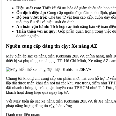
Hiệu suất cao:
Thiết kế tối ưu hóa để giảm thiểu tổn hao năng
Ổn định điện áp:
Cung cấp nguồn điện đầu ra ổn định, giảm 
Độ bền vượt trội:
Chế tạo từ vật liệu cao cấp, cuộn dây đồ
tuổi thọ lâu dài và hiệu suất ổn định.
An toàn vận hành:
Tích hợp các tính năng bảo vệ toàn diện
Thân thiện với ắc quy:
Góp phần quan trọng trong việc duy
doanh nghiệp.
Nguồn cung cấp đáng tin cậy: Xe nâng AZ
Máy biến áp sạc xe nâng điện Kobishin 20KVA chính hãng, mới 100
thiết bị và phụ tùng xe nâng tại TP. Hồ Chí Minh, Xe nâng AZ ca
Chúng tôi không chỉ cung cấp sản phẩm mới, mà còn hỗ trợ tư vấn
lắp đặt được triển khai tận nơi tại các khu vực trọng điểm như TP
đặt nhanh chóng tại các quận huyện của TP.HCM như Thủ Đức, B
khách hoạt động hiệu quả ngay lập tức.
Với Máy biến áp sạc xe nâng điện Kobishin 20KVA từ Xe nâng AZ, 
pháp năng lượng đáng tin cậy, bền vững.
Danh mục liên quan: