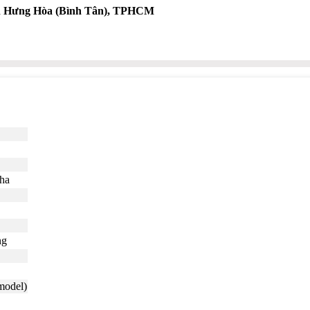
nh Hưng Hòa (Bình Tân), TPHCM
pha
ng
model)