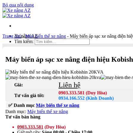
Bỏ qua nội dung
Xe nâng AZ
Trang chủ
-
Máy biến thế xe nâng
-
Máy biến áp sạc xe nâng điện h
Tìm kiếm:
Duy Hòa
Máy biến áp sạc xe nâng điện hiệu Kobi
0903 333 581
Kinh Doanh
0934 166 552
Liên hệ
Giá:
Bản đồ
Liên hệ
0903.333.581 (Duy Hòa)
Tư vấn giá tốt:
0934.166.552 (Kinh Doanh)
Tìm kiếm:
✅ Danh mục
Máy biến thế xe nâng
Danh mục:
Máy biến thế xe nâng
Tư vấn bán hàng
0903.333.581
(Duy Hòa)
Giờ mở cửa:
Sáng 08:00 - Chiều 17:00