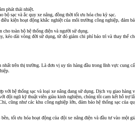
ảm phát thải nhiệt.
o bộ sạc và ắc quy xe nâng, đồng thời tối ưu hóa chu kỳ sạc.
ược điều kiện hoạt động khắc nghiệt của môi trường công nghiệp, đảm b
àn cho toàn bộ hệ thống điện và người sử dụng.
, kéo dài vòng đời sử dụng, từ đó giảm chi phí bảo trì và thay thế c
ất trên thị trường. Là đơn vị uy tín hàng đầu trong lĩnh vực cung c
hiệp.
p với hệ thống sạc và loại xe nâng đang sử dụng. Dịch vụ giao hàng 
i đội ngũ kỹ thuật viên giàu kinh nghiệm, chúng tôi cam kết hỗ trợ l
i, cũng như các khu công nghiệp lớn, đảm bảo hệ thống sạc của qu
ền, tối ưu hóa hoạt động của đội xe nâng điện và đầu tư vào một gi