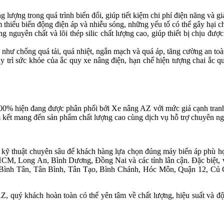
 lượng trong quá trình biến đổi, giúp tiết kiệm chi phí điện năng và gi
thiểu biến động điện áp và nhiễu sóng, những yếu tố có thể gây hại ch
ng nguyên chất và lõi thép silic chất lượng cao, giúp thiết bị chịu đ
 như chống quá tải, quá nhiệt, ngắn mạch và quá áp, tăng cường an to
 trì sức khỏe của ắc quy xe nâng điện, hạn chế hiện tượng chai ắc quy
% hiện đang được phân phối bởi Xe nâng AZ với mức giá cạnh tranh nh
m kết mang đến sản phẩm chất lượng cao cùng dịch vụ hỗ trợ chuyên ng
 kỹ thuật chuyên sâu để khách hàng lựa chọn đúng máy biến áp phù hợ
.HCM, Long An, Bình Dương, Đồng Nai và các tỉnh lân cận. Đặc biệt, vớ
ình Tân, Tân Bình, Tân Tạo, Bình Chánh, Hóc Môn, Quận 12, Củ Ch
quý khách hoàn toàn có thể yên tâm về chất lượng, hiệu suất và độ b