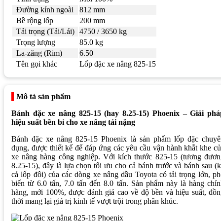
Đường kính ngoài
812 mm
Bề rộng lốp
200 mm
Tải trọng (Tải/Lái)
4750 / 3650 kg
Trọng lượng
85.0 kg
La-zăng (Rim)
6.50
Tên gọi khác
Lốp đặc xe nâng 825-15
Mô tả sản phẩm
Bánh đặc xe nâng 825-15 (hay 8.25-15) Phoenix – Giải phá
hiệu suất bền bỉ cho xe nâng tải nặng
Bánh đặc xe nâng 825-15 Phoenix là sản phẩm lốp đặc chuyê
dụng, được thiết kế để đáp ứng các yêu cầu vận hành khắt khe c
xe nâng hàng công nghiệp. Với kích thước 825-15 (tương đươn
8.25-15), đây là lựa chọn tối ưu cho cả bánh trước và bánh sau (
cả lốp đôi) của các dòng xe nâng dầu Toyota có tải trọng lớn, p
biến từ 6.0 tấn, 7.0 tấn đến 8.0 tấn. Sản phẩm này là hàng chí
hãng, mới 100%, được đánh giá cao về độ bền và hiệu suất, đồ
thời mang lại giá trị kinh tế vượt trội trong phân khúc.