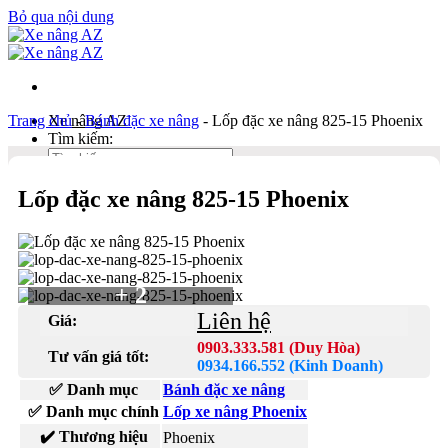
Bỏ qua nội dung
Trang chủ
Xe nâng AZ
-
Bánh đặc xe nâng
-
Lốp đặc xe nâng 825-15 Phoenix
Tìm kiếm:
Lốp đặc xe nâng 825-15 Phoenix
Duy Hòa
0903 333 581
Kinh Doanh
0934 166 552
+ 2
Bản đồ
Liên hệ
Giá:
Liên hệ
0903.333.581 (Duy Hòa)
Tư vấn giá tốt:
Tìm kiếm:
0934.166.552 (Kinh Doanh)
✅ Danh mục
Bánh đặc xe nâng
✅ Danh mục chính
Lốp xe nâng Phoenix
✔️ Thương hiệu
Phoenix