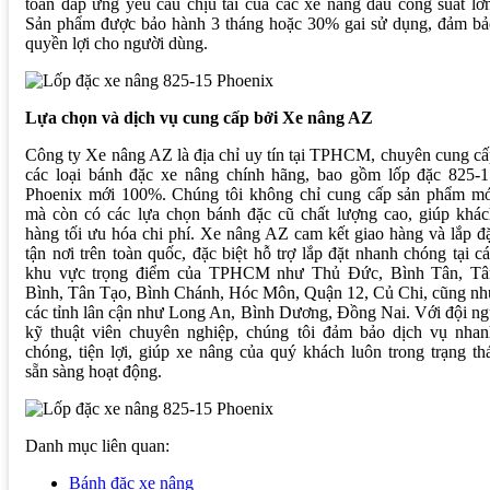
toàn đáp ứng yêu cầu chịu tải của các xe nâng dầu công suất lớ
Sản phẩm được bảo hành 3 tháng hoặc 30% gai sử dụng, đảm bả
quyền lợi cho người dùng.
Lựa chọn và dịch vụ cung cấp bởi Xe nâng AZ
Công ty Xe nâng AZ là địa chỉ uy tín tại TPHCM, chuyên cung c
các loại bánh đặc xe nâng chính hãng, bao gồm lốp đặc 825-1
Phoenix mới 100%. Chúng tôi không chỉ cung cấp sản phẩm mớ
mà còn có các lựa chọn bánh đặc cũ chất lượng cao, giúp khác
hàng tối ưu hóa chi phí. Xe nâng AZ cam kết giao hàng và lắp đ
tận nơi trên toàn quốc, đặc biệt hỗ trợ lắp đặt nhanh chóng tại c
khu vực trọng điểm của TPHCM như Thủ Đức, Bình Tân, Tâ
Bình, Tân Tạo, Bình Chánh, Hóc Môn, Quận 12, Củ Chi, cũng nh
các tỉnh lân cận như Long An, Bình Dương, Đồng Nai. Với đội n
kỹ thuật viên chuyên nghiệp, chúng tôi đảm bảo dịch vụ nhan
chóng, tiện lợi, giúp xe nâng của quý khách luôn trong trạng th
sẵn sàng hoạt động.
Danh mục liên quan:
Bánh đặc xe nâng