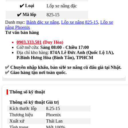
✔️ Loại
Lốp xe nâng đặc
✔️ Mã lốp
825-15
Danh mục:
Bánh đặc xe nâng
,
Lốp xe nâng 825-15
,
Lốp xe
nâng Phoenix
Tư vấn bán hàng
0903.333.581
(Duy Hòa)
Giờ mở cửa:
Sáng 08:00 - Chiều 17:00
Địa chỉ kho hàng:
874A Lê Đức Anh (Quốc Lộ 1A),
P.Bình Hưng Hòa (Bình Tân), TPHCM
✅ Chuyên nhập khẩu, bán sỉ/lẻ xe nâng cũ đấu giá tại Nhật.
✅ Giao hàng tận nơi toàn quốc.
Thông số kỹ thuật
Thông số kỹ thuật
Giá trị
Kích thước lốp
8.25-15
Thương hiệu
Phoenix
Xuất xứ
Thái Lan
Tình trạng
Mới 100%