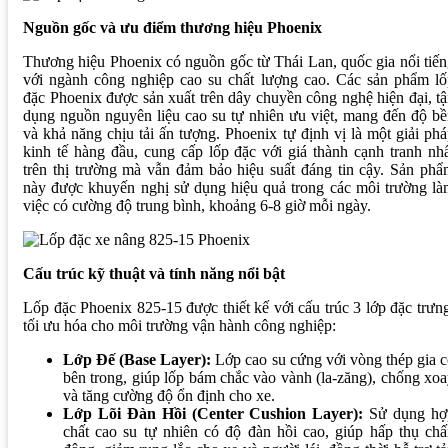
Nguồn gốc và ưu điểm thương hiệu Phoenix
Thương hiệu Phoenix có nguồn gốc từ Thái Lan, quốc gia nổi tiế
với ngành công nghiệp cao su chất lượng cao. Các sản phẩm lố
đặc Phoenix được sản xuất trên dây chuyền công nghệ hiện đại, t
dụng nguồn nguyên liệu cao su tự nhiên ưu việt, mang đến độ b
và khả năng chịu tải ấn tượng. Phoenix tự định vị là một giải ph
kinh tế hàng đầu, cung cấp lốp đặc với giá thành cạnh tranh nh
trên thị trường mà vẫn đảm bảo hiệu suất đáng tin cậy. Sản ph
này được khuyến nghị sử dụng hiệu quả trong các môi trường l
việc có cường độ trung bình, khoảng 6-8 giờ mỗi ngày.
Cấu trúc kỹ thuật và tính năng nổi bật
Lốp đặc Phoenix 825-15 được thiết kế với cấu trúc 3 lớp đặc trưn
tối ưu hóa cho môi trường vận hành công nghiệp:
Lớp Đế (Base Layer):
Lớp cao su cứng với vòng thép gia 
bên trong, giúp lốp bám chắc vào vành (la-zăng), chống xo
và tăng cường độ ổn định cho xe.
Lớp Lõi Đàn Hồi (Center Cushion Layer):
Sử dụng hợ
chất cao su tự nhiên có độ đàn hồi cao, giúp hấp thụ ch