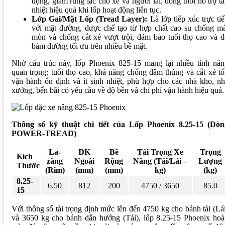
động, giảm rung lắc cho xe và người lái, đồng thời hỗ trợ t
nhiệt hiệu quả khi lốp hoạt động liên tục.
Lớp Gai/Mặt Lốp (Tread Layer):
Là lớp tiếp xúc trực ti
với mặt đường, được chế tạo từ hợp chất cao su chống mà
mòn và chống cắt xé vượt trội, đảm bảo tuổi thọ cao và 
bám đường tối ưu trên nhiều bề mặt.
Nhờ cấu trúc này, lốp Phoenix 825-15 mang lại nhiều tính năn
quan trọng: tuổi thọ cao, khả năng chống đâm thủng và cắt xé tố
vận hành ổn định và ít sinh nhiệt, phù hợp cho các nhà kho, n
xưởng, bến bãi có yêu cầu về độ bền và chi phí vận hành hiệu quả.
Thông số kỹ thuật chi tiết của Lốp Phoenix 8.25-15 (Dòn
POWER-TREAD)
La-
ĐK
Bề
Tải Trọng Xe
Trọng
Kích
zăng
Ngoài
Rộng
Nâng (Tải/Lái –
Lượng
Thước
(Rim)
(mm)
(mm)
kg)
(kg)
8.25-
6.50
812
200
4750 / 3650
85.0
15
Với thông số tải trọng định mức lên đến 4750 kg cho bánh tải (Lá
và 3650 kg cho bánh dẫn hướng (Tải), lốp 8.25-15 Phoenix hoà