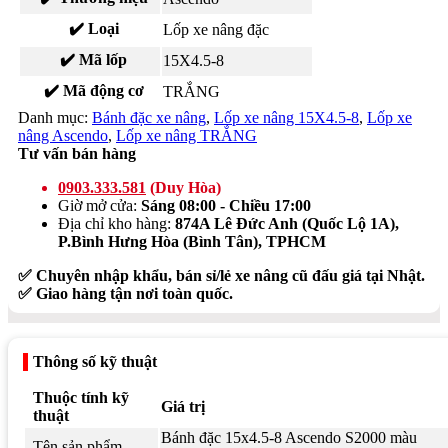
✔️ Loại
Lốp xe nâng đặc
✔️ Mã lốp
15X4.5-8
✔️ Mã động cơ
TRẮNG
Danh mục:
Bánh đặc xe nâng
,
Lốp xe nâng 15X4.5-8
,
Lốp xe
nâng Ascendo
,
Lốp xe nâng TRẮNG
Tư vấn bán hàng
0903.333.581
(Duy Hòa)
Giờ mở cửa:
Sáng 08:00 - Chiều 17:00
Địa chỉ kho hàng:
874A Lê Đức Anh (Quốc Lộ 1A),
P.Bình Hưng Hòa (Bình Tân), TPHCM
✅ Chuyên nhập khẩu, bán sỉ/lẻ xe nâng cũ đấu giá tại Nhật.
✅ Giao hàng tận nơi toàn quốc.
Thông số kỹ thuật
Thuộc tính kỹ
Giá trị
thuật
Bánh đặc 15x4.5-8 Ascendo S2000 màu
Tên sản phẩm