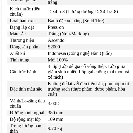
trắng
Kích thước (tiêu
15x4.5-8 (Tương đương 15X4 1/2-8)
chuẩn)
Loại bánh xe
Bánh đặc xe nâng (Solid Tire)
Dạng lắp đặt
Press-on
Màu sắc
Trắng (Non-Marking)
Thương hiệu
Ascendo
Dòng sản phẩm
S2000
Xuất xứ
Indonesia (Công nghệ Hàn Quốc)
Tình trạng
Mới 100%
3 lớp (Lớp đế gia cố vòng thép, Lớp giữa
Cấu trúc bánh
giảm sinh nhiệt, Lớp gai chống mài mòn và
xé rách)
Không để lại vết đen trên sàn, phù hợp môi
Đặc tính màu sắc
trường sạch (thực phẩm, dược phẩm, hóa
chất)
Vành/La-zăng tiêu
3.00D
chuẩn
Đường kính ngoài
380 mm
Độ rộng mặt lốp
109 mm
Trọng lượng bản
9.70 kg
thân