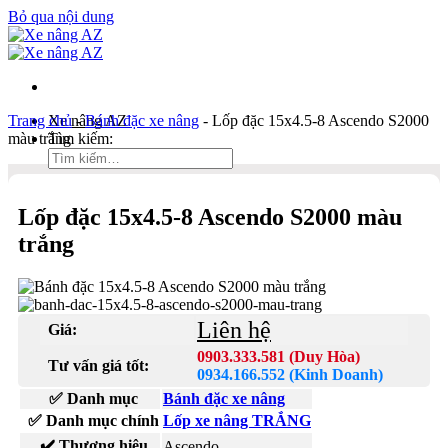
Bỏ qua nội dung
Trang chủ
Xe nâng AZ
-
Bánh đặc xe nâng
-
Lốp đặc 15x4.5-8 Ascendo S2000
màu trắng
Tìm kiếm:
Duy Hòa
Lốp đặc 15x4.5-8 Ascendo S2000 màu
0903 333 581
trắng
Kinh Doanh
0934 166 552
Bản đồ
Liên hệ
Liên hệ
Giá:
0903.333.581 (Duy Hòa)
Tìm kiếm:
Tư vấn giá tốt:
0934.166.552 (Kinh Doanh)
✅ Danh mục
Bánh đặc xe nâng
✅ Danh mục chính
Lốp xe nâng TRẮNG
✔️ Thương hiệu
Ascendo