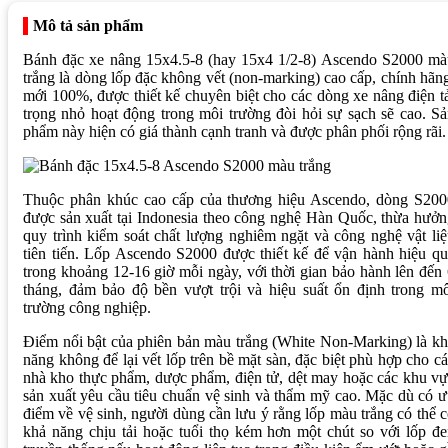
Mô tả sản phẩm
Bánh đặc xe nâng 15x4.5-8 (hay 15x4 1/2-8) Ascendo S2000 mà
trắng là dòng lốp đặc không vết (non-marking) cao cấp, chính hãn
mới 100%, được thiết kế chuyên biệt cho các dòng xe nâng điện t
trọng nhỏ hoạt động trong môi trường đòi hỏi sự sạch sẽ cao. S
phẩm này hiện có giá thành cạnh tranh và được phân phối rộng rãi.
Thuộc phân khúc cao cấp của thương hiệu Ascendo, dòng S200
được sản xuất tại Indonesia theo công nghệ Hàn Quốc, thừa hưở
quy trình kiểm soát chất lượng nghiêm ngặt và công nghệ vật li
tiên tiến. Lốp Ascendo S2000 được thiết kế để vận hành hiệu q
trong khoảng 12-16 giờ mỗi ngày, với thời gian bảo hành lên đến
tháng, đảm bảo độ bền vượt trội và hiệu suất ổn định trong m
trường công nghiệp.
Điểm nổi bật của phiên bản màu trắng (White Non-Marking) là k
năng không để lại vết lốp trên bề mặt sàn, đặc biệt phù hợp cho c
nhà kho thực phẩm, dược phẩm, điện tử, dệt may hoặc các khu v
sản xuất yêu cầu tiêu chuẩn vệ sinh và thẩm mỹ cao. Mặc dù có 
điểm về vệ sinh, người dùng cần lưu ý rằng lốp màu trắng có thể 
khả năng chịu tải hoặc tuổi thọ kém hơn một chút so với lốp đ