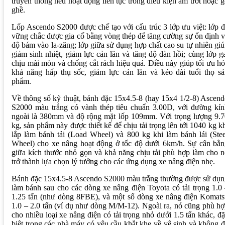
truyền thống nếu hoạt động liên tục trong điều kiện ẩm ướt hoặc 
ghề.
Lốp Ascendo S2000 được chế tạo với cấu trúc 3 lớp ưu việt: lớp 
vững chắc được gia cố bằng vòng thép để tăng cường sự ổn định 
độ bám vào la-zăng; lớp giữa sử dụng hợp chất cao su tự nhiên gi
giảm sinh nhiệt, giảm lực cản lăn và tăng độ đàn hồi; cùng lớp g
chịu mài mòn và chống cắt rách hiệu quả. Điều này giúp tối ưu h
khả năng hấp thụ sốc, giảm lực cản lăn và kéo dài tuổi thọ s
phẩm.
Về thông số kỹ thuật, bánh đặc 15x4.5-8 (hay 15x4 1/2-8) Ascen
S2000 màu trắng có vành thép tiêu chuẩn 3.00D, với đường kín
ngoài là 380mm và độ rộng mặt lốp 109mm. Với trọng lượng 9.7
kg, sản phẩm này được thiết kế để chịu tải trọng lên tới 1040 kg k
lắp làm bánh tải (Load Wheel) và 800 kg khi làm bánh lái (Ste
Wheel) cho xe nâng hoạt động ở tốc độ dưới 6km/h. Sự cân bằn
giữa kích thước nhỏ gọn và khả năng chịu tải phù hợp làm cho 
trở thành lựa chọn lý tưởng cho các ứng dụng xe nâng điện nhẹ.
Bánh đặc 15x4.5-8 Ascendo S2000 màu trắng thường được sử dụn
làm bánh sau cho các dòng xe nâng điện Toyota có tải trọng 1.0
1.25 tấn (như dòng 8FBE), và một số dòng xe nâng điện Komats
1.0 – 2.0 tấn (ví dụ như dòng M/M-12). Ngoài ra, nó cũng phù h
cho nhiều loại xe nâng điện có tải trọng nhỏ dưới 1.5 tấn khác, đ
biệt trong các nhà máy có yêu cầu khắt khe về vệ sinh và không 