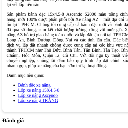
lại vết lốp trên sàn.
Sản phẩm bánh đặc 15x4.5-8 Ascendo S2000 màu trắng chín
hãng, mới 100% được phân phối bởi Xe nâng AZ – một địa chỉ u
tín tại TPHCM. Chúng tôi cung cấp cả bánh đặc mới và bánh đặ
đã qua sử dụng, cam kết chất lượng tương xứng với mức giá. X
nâng AZ hỗ trợ giao hàng toàn quốc và lắp đặt tận nơi tại TPHC
Long An, Bình Dương, Đồng Nai và các tỉnh lân cận. Đặc biệt
dịch vụ lắp đặt nhanh chóng được cung cấp tại các khu vực nộ
thành TPHCM như Thủ Đức, Bình Tân, Tân Bình, Tân Tạo, Bìn
Chánh, Hóc Môn, Quận 12, Củ Chi. Với đội ngũ kỹ thuật viê
chuyên nghiệp, chúng tôi đảm bảo quy trình lắp đặt chính xác
nhanh gọn, giúp xe nâng của bạn sớm trở lại hoạt động.
Danh mục liên quan:
Bánh đặc xe nâng
Lốp xe nâng 15X4.5-8
Lốp xe nâng Ascendo
Lốp xe nâng TRẮNG
Đánh giá