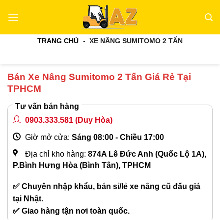
Bỏ
qua
nội
TRANG CHỦ
-
XE NÂNG SUMITOMO 2 TẤN
dung
Bán Xe Nâng Sumitomo 2 Tấn Giá Rẻ Tại
TPHCM
Tư vấn bán hàng
0903.333.581
(Duy Hòa)
Giờ mở cửa:
Sáng 08:00 - Chiều 17:00
Địa chỉ kho hàng:
874A Lê Đức Anh (Quốc Lộ 1A),
P.Bình Hưng Hòa (Bình Tân), TPHCM
✅ Chuyên nhập khẩu, bán sỉ/lẻ xe nâng cũ đấu giá
tại Nhật.
✅ Giao hàng tận nơi toàn quốc.