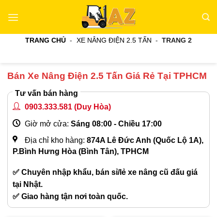
Bỏ
qua
nội
TRANG CHỦ
-
XE NÂNG ĐIỆN 2.5 TẤN
-
TRANG 2
dung
Bán Xe Nâng Điện 2.5 Tấn Giá Rẻ Tại TPHCM
Tư vấn bán hàng
0903.333.581
(Duy Hòa)
Giờ mở cửa:
Sáng 08:00 - Chiều 17:00
Địa chỉ kho hàng:
874A Lê Đức Anh (Quốc Lộ 1A),
P.Bình Hưng Hòa (Bình Tân), TPHCM
✅ Chuyên nhập khẩu, bán sỉ/lẻ xe nâng cũ đấu giá
tại Nhật.
✅ Giao hàng tận nơi toàn quốc.