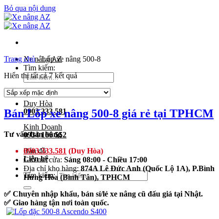
Bỏ qua nội dung
Trang chủ
Xe nâng AZ
-
Lốp xe nâng 500-8
Tìm kiếm:
Hiển thị tất cả 7 kết quả
Duy Hòa
Bán Lốp xe nâng 500-8 giá rẻ tại TPHCM
0903 333 581
Kinh Doanh
Tư vấn bán hàng
0934 166 552
0903.333.581
(Duy Hòa)
Bản đồ
Liên hệ
Giờ mở cửa:
Sáng 08:00 - Chiều 17:00
Địa chỉ kho hàng:
874A Lê Đức Anh (Quốc Lộ 1A), P.Bình
Tìm kiếm:
Hưng Hòa (Bình Tân), TPHCM
✅ Chuyên nhập khẩu, bán sỉ/lẻ xe nâng cũ đấu giá tại Nhật.
✅ Giao hàng tận nơi toàn quốc.