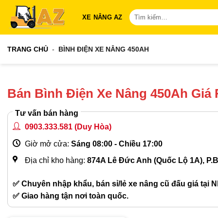
Bỏ
Tìm
XE NÂNG AZ
qua
kiếm:
nội
dung
TRANG CHỦ
-
BÌNH ĐIỆN XE NÂNG 450AH
Bán Bình Điện Xe Nâng 450Ah Giá
Tư vấn bán hàng
0903.333.581
(Duy Hòa)
Giờ mở cửa:
Sáng 08:00 - Chiều 17:00
Địa chỉ kho hàng:
874A Lê Đức Anh (Quốc Lộ 1A), P.
✅ Chuyên nhập khẩu, bán sỉ/lẻ xe nâng cũ đấu giá tại N
✅ Giao hàng tận nơi toàn quốc.