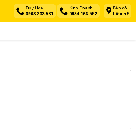
Duy Hòa
Kinh Doanh
Bản đồ
0903 333 581
0934 166 552
Liên hệ