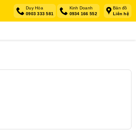
Duy Hòa
Kinh Doanh
Bản đồ
0903 333 581
0934 166 552
Liên hệ