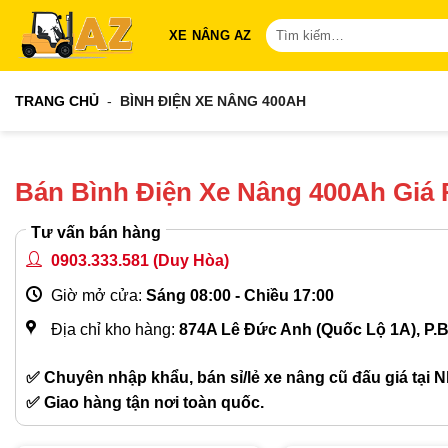
Bỏ
Tìm
XE NÂNG AZ
qua
kiếm:
nội
dung
TRANG CHỦ
-
BÌNH ĐIỆN XE NÂNG 400AH
Bán Bình Điện Xe Nâng 400Ah Giá
Tư vấn bán hàng
0903.333.581
(Duy Hòa)
Giờ mở cửa:
Sáng 08:00 - Chiều 17:00
Địa chỉ kho hàng:
874A Lê Đức Anh (Quốc Lộ 1A), P.
✅ Chuyên nhập khẩu, bán sỉ/lẻ xe nâng cũ đấu giá tại N
✅ Giao hàng tận nơi toàn quốc.