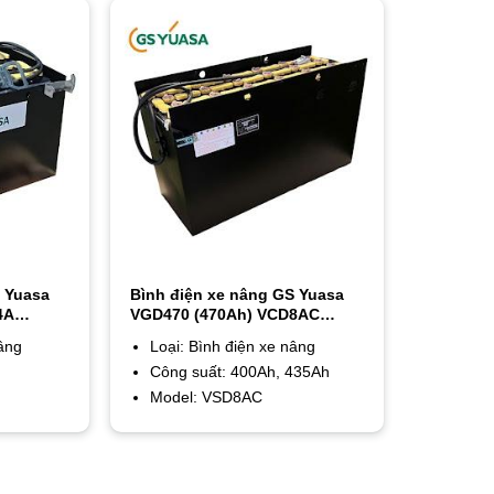
S Yuasa
Bình điện xe nâng GS Yuasa
4A
VGD470 (470Ah) VCD8AC
Ah)
(400Ah) / VSD8AC (435Ah)
nâng
Loại: Bình điện xe nâng
Công suất: 400Ah, 435Ah
Model: VSD8AC