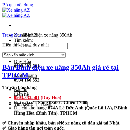
Bỏ qua nội dung
Trang chủ
Xe nâng AZ
-
Bình điện xe nâng 350Ah
Tìm kiếm:
Hiển thị kết quả duy nhất
Duy Hòa
Bán Bình điện xe nâng 350Ah giá rẻ tại
0903 333 581
TPHCM
Kinh Doanh
0934 166 552
Tư vấn bán hàng
Bản đồ
Liên hệ
0903.333.581
(Duy Hòa)
Giờ mở cửa:
Sáng 08:00 - Chiều 17:00
Tìm kiếm:
Địa chỉ kho hàng:
874A Lê Đức Anh (Quốc Lộ 1A), P.Bình
Hưng Hòa (Bình Tân), TPHCM
✅ Chuyên nhập khẩu, bán sỉ/lẻ xe nâng cũ đấu giá tại Nhật.
✅ Giao hàng tận nơi toàn quốc.