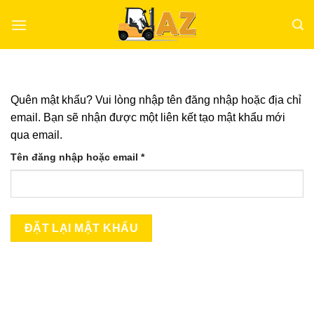
Bỏ
qua
nội
dung
Quên mật khẩu? Vui lòng nhập tên đăng nhập hoặc địa chỉ
email. Bạn sẽ nhận được một liên kết tạo mật khẩu mới
qua email.
Bắt
Tên đăng nhập hoặc email
*
buộc
ĐẶT LẠI MẬT KHẨU